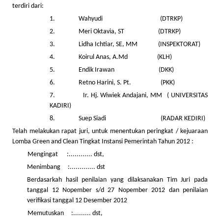
terdiri dari:
1. Wahyudi (DTRKP)
2. Meri Oktavia, ST (DTRKP)
3. Lidha Ichtiar, SE, MM (INSPEKTORAT)
4. Koirul Anas, A.Md (KLH)
5. Endik Irawan (DKK)
6. Retno Harini, S. Pt. (PKK)
7. Ir. Hj. Wiwiek Andajani, MM ( UNIVERSITAS
KADIRI)
8. Suep Siadi (RADAR KEDIRI)
Telah melakukan rapat juri, untuk menentukan peringkat / kejuaraan
Lomba Green and Clean Tingkat Instansi Pemerintah Tahun 2012 :
Mengingat :............ dst,
Menimbang :............. dst
Berdasarkah hasil penilaian yang dilaksanakan Tim Juri pada
tanggal 12 Nopember s/d 27 Nopember 2012 dan penilaian
verifikasi tanggal 12 Desember 2012
Memutuskan :......... dst,