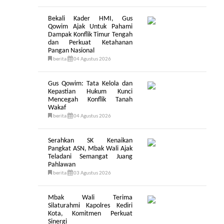
Bekali Kader HMI, Gus
Qowim Ajak Untuk Pahami
Dampak Konflik Timur Tengah
dan Perkuat Ketahanan
Pangan Nasional
berita
04 Agustus 2026
Gus Qowim: Tata Kelola dan
Kepastian Hukum Kunci
Mencegah Konflik Tanah
Wakaf
berita
04 Agustus 2026
Serahkan SK Kenaikan
Pangkat ASN, Mbak Wali Ajak
Teladani Semangat Juang
Pahlawan
berita
03 Agustus 2026
Mbak Wali Terima
Silaturahmi Kapolres Kediri
Kota, Komitmen Perkuat
Sinergi