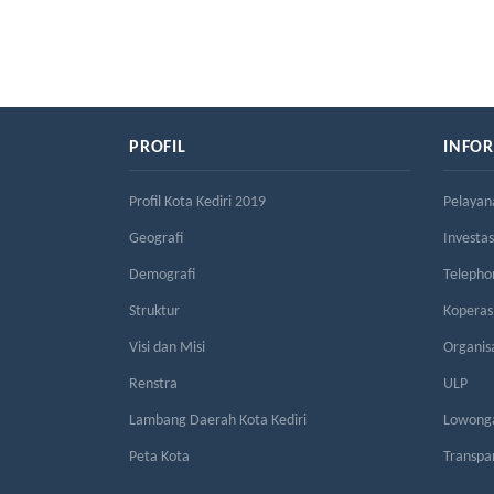
PROFIL
INFO
Profil Kota Kediri 2019
Pelayan
Geografi
Investas
Demografi
Telepho
Struktur
Kopera
Visi dan Misi
Organis
Renstra
ULP
Lambang Daerah Kota Kediri
Lowonga
Peta Kota
Transpa