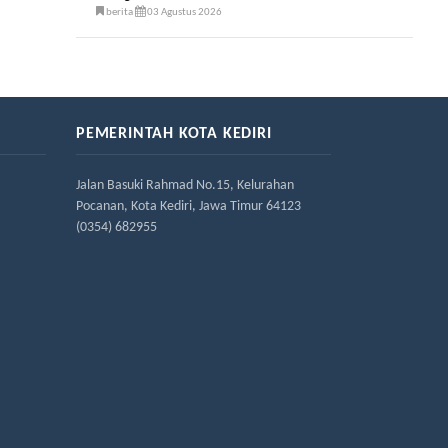
berita
03 Agustus 2026
PEMERINTAH KOTA KEDIRI
Jalan Basuki Rahmad No.15, Kelurahan
Pocanan, Kota Kediri, Jawa Timur 64123
(0354) 682955