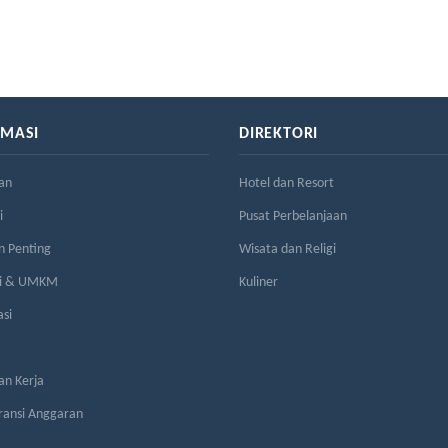
RMASI
DIREKTORI
an
Hotel dan Resort
i
Pusat Perbelanjaan
n Penting
Wisata dan Religi
si & UMKM
Kuliner
asi
n Kerja
ransi Anggaran