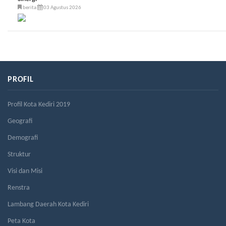
berita
03 Agustus 2026
PROFIL
Profil Kota Kediri 2019
Geografi
Demografi
Struktur
Visi dan Misi
Renstra
Lambang Daerah Kota Kediri
Peta Kota