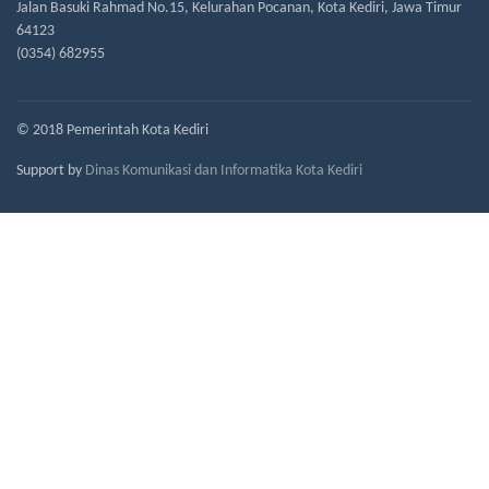
Jalan Basuki Rahmad No.15, Kelurahan Pocanan, Kota Kediri, Jawa Timur
64123
(0354) 682955
© 2018 Pemerintah Kota Kediri
Support by
Dinas Komunikasi dan Informatika Kota Kediri