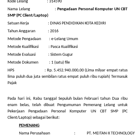
Kode Lelang : 314590
Nama Lelang :
Pengadaan Personal Komputer UN CBT
SMP (PC Client/Laptop)
Satuan Kerja : DINAS PENDIDIKAN KOTA KEDIRI
Tahun Anggaran : 2016
Metode Pengadaan : e-Lelang Umum
Metode Kualifikasi : Pasca Kualifikasi
Metode Evaluasi : Sistem Gugur
Metode Dokumen : 1 (satu) file
HPS : Rp. 5.452.940.000,00 (Lima milyar empat ratus
lima puluh dua juta sembilan ratus empat puluh ribu rupiah) Termasuk
Pajak
Pada hari ini, Rabu tanggal Sepuluh bulan Februari tahun Dua ribu
enam belas, telah dibuat Pengumuman Pemenang Lelang untuk
Pekerjaan Pengadaan Personal Komputer UN CBT SMP (PC
Client/Laptop) sebagai berikut:
PEMENANG
Nama Perusahaan
:
PT. MEITAN-X TECHNOLOGY