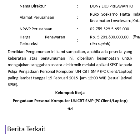
Nama Direktur
:
DONY EKO PRILAWANTO
Ruko Soekarno Hatta Ind
Alamat Perusahaan
:
Kecamatan Lowokwaru,Kot
NPWP Perusahaan
:
02.785.529.5-652.000
Harga Penawaran
Rp. 5.201.600.000,00,- (
lim
:
Terkoreksi
ribu rupiah
)
Demikian Pengumuman ini kami sampaikan, apabila ada peserta yang
keberatan atas pengumuman ini, diberikan kesempatan untuk
mengajukan sanggahan secara elektronik melalui aplikasi SPSE kepada
Pokja Pengadaan Personal Komputer UN CBT SMP (PC Client/Laptop)
paling lambat tanggal 15 Februari 2016 jam 12:00 WIB (sesuai jadwal
SPSE).
Kelompok Kerja
Pengadaan Personal Komputer UN CBT SMP (PC Client/Laptop)
ttd
Berita Terkait