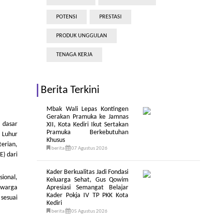
POTENSI
PRESTASI
PRODUK UNGGULAN
TENAGA KERJA
Berita Terkini
Mbak Wali Lepas Kontingen
Gerakan Pramuka ke Jamnas
 dasar
XII, Kota Kediri Ikut Sertakan
Pramuka Berkebutuhan
 Luhur
Khusus
terian,
berita
07 Agustus 2026
E) dari
Kader Berkualitas Jadi Fondasi
ional,
Keluarga Sehat, Gus Qowim
 warga
Apresiasi Semangat Belajar
Kader Pokja IV TP PKK Kota
sesuai
Kediri
berita
05 Agustus 2026