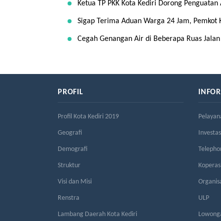
Ketua TP PKK Kota Kediri Dorong Penguatan
Sigap Terima Aduan Warga 24 Jam, Pemkot 
Cegah Genangan Air di Beberapa Ruas Jalan
PROFIL
INFO
Profil Kota Kediri 2019
Pelayan
Geografi
Investas
Demografi
Telepho
Struktur
Kopera
Visi dan Misi
Organis
Renstra
ULP
Lambang Daerah Kota Kediri
Lowonga