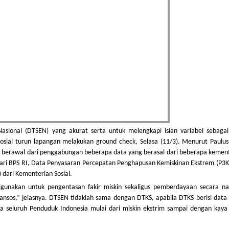
ional (DTSEN) yang akurat serta untuk melengkapi isian variabel sebagai
osial turun lapangan melakukan ground check, Selasa (11/3). Menurut Paulus
EN berawal dari penggabungan beberapa data yang berasal dari beberapa kemen
) dari BPS RI, Data Penyasaran Percepatan Penghapusan Kemiskinan Ekstrem (P3K
 dari Kementerian Sosial.
unakan untuk pengentasan fakir miskin sekaligus pemberdayaan secara nas
nsos,” jelasnya. DTSEN tidaklah sama dengan DTKS, apabila DTKS berisi data
a seluruh Penduduk Indonesia mulai dari miskin ekstrim sampai dengan kaya 