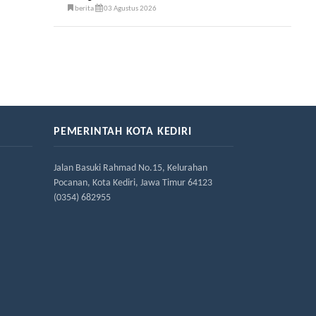
berita
03 Agustus 2026
PEMERINTAH KOTA KEDIRI
Jalan Basuki Rahmad No.15, Kelurahan
Pocanan, Kota Kediri, Jawa Timur 64123
(0354) 682955