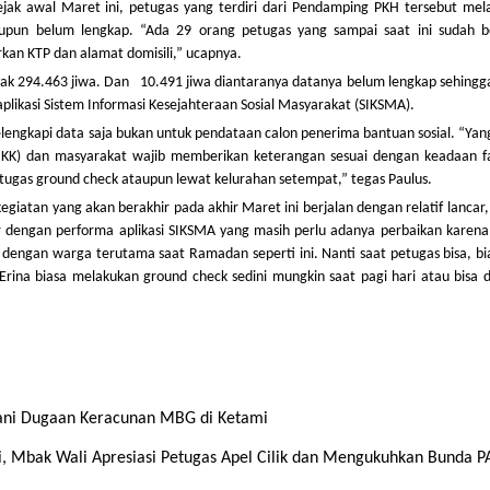
jak awal Maret ini, petugas yang terdiri dari Pendamping PKH tersebut mel
upun belum lengkap. “Ada 29 orang petugas yang sampai saat ini sudah be
kan KTP dan alamat domisili,” ucapnya.
ak 294.463 jiwa. Dan 10.491 jiwa diantaranya datanya belum lengkap sehingga
aplikasi Sistem Informasi Kesejahteraan Sosial Masyarakat (SIKSMA).
lengkapi data saja bukan untuk pendataan calon penerima bantuan sosial. “Yan
TP, KK) dan masyarakat wajib memberikan keterangan sesuai dengan keadaan fa
tugas ground check ataupun lewat kelurahan setempat,” tegas Paulus.
egiatan yang akan berakhir pada akhir Maret ini berjalan dengan relatif lancar
ar dengan performa aplikasi SIKSMA yang masih perlu adanya perbaikan karena
u dengan warga terutama saat Ramadan seperti ini. Nanti saat petugas bisa, b
rina biasa melakukan ground check sedini mungkin saat pagi hari atau bisa 
gani Dugaan Keracunan MBG di Ketami
i, Mbak Wali Apresiasi Petugas Apel Cilik dan Mengukuhkan Bunda 