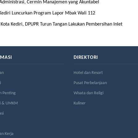
 Administrasi, Cermin Manajemen yang Akuntabel
Kediri Luncurkan Program Lapor Mbak Wali 112
 Kota Kediri, DPUPR Turun Tangan Lakukan Pembersihan Inlet
RMASI
DIREKTORI
an
Hotel dan Resort
i
Pusat Perbelanjaan
n Penting
Wisata dan Religi
si & UMKM
Kuliner
asi
n Kerja