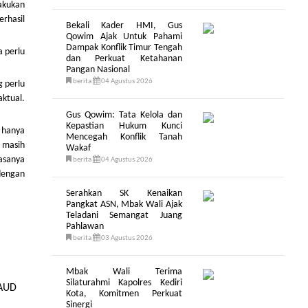
akukan
rhasil
Bekali Kader HMI, Gus
Qowim Ajak Untuk Pahami
Dampak Konflik Timur Tengah
 perlu
dan Perkuat Ketahanan
Pangan Nasional
berita
04 Agustus 2026
g perlu
ktual.
Gus Qowim: Tata Kelola dan
Kepastian Hukum Kunci
, hanya
Mencegah Konflik Tanah
 masih
Wakaf
iasanya
berita
04 Agustus 2026
dengan
Serahkan SK Kenaikan
Pangkat ASN, Mbak Wali Ajak
Teladani Semangat Juang
Pahlawan
berita
03 Agustus 2026
Mbak Wali Terima
Silaturahmi Kapolres Kediri
PAUD
Kota, Komitmen Perkuat
Sinergi