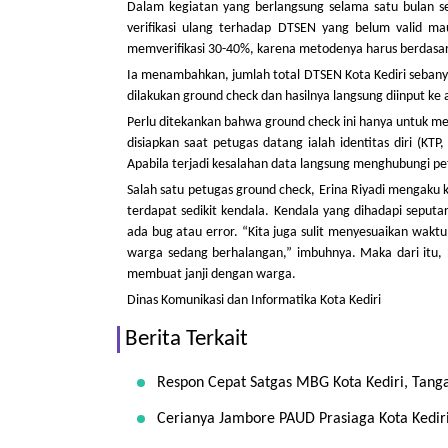
Dalam kegiatan yang berlangsung selama satu bulan se
verifikasi ulang terhadap DTSEN yang belum valid ma
memverifikasi 30-40%, karena metodenya harus berdasar
Ia menambahkan, jumlah total DTSEN Kota Kediri sebany
dilakukan ground check dan hasilnya langsung diinput ke 
Perlu ditekankan bahwa ground check ini hanya untuk me
disiapkan saat petugas datang ialah identitas diri (K
Apabila terjadi kesalahan data langsung menghubungi pe
Salah satu petugas ground check, Erina Riyadi mengaku k
terdapat sedikit kendala. Kendala yang dihadapi seput
ada bug atau error. “Kita juga sulit menyesuaikan wakt
warga sedang berhalangan,” imbuhnya. Maka dari itu, E
membuat janji dengan warga.
Dinas Komunikasi dan Informatika Kota Kediri
Berita Terkait
Respon Cepat Satgas MBG Kota Kediri, Tan
Cerianya Jambore PAUD Prasiaga Kota Kedir