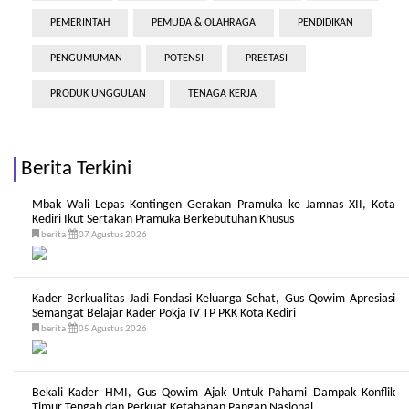
PEMERINTAH
PEMUDA & OLAHRAGA
PENDIDIKAN
PENGUMUMAN
POTENSI
PRESTASI
PRODUK UNGGULAN
TENAGA KERJA
Berita Terkini
Mbak Wali Lepas Kontingen Gerakan Pramuka ke Jamnas XII, Kota
Kediri Ikut Sertakan Pramuka Berkebutuhan Khusus
berita
07 Agustus 2026
Kader Berkualitas Jadi Fondasi Keluarga Sehat, Gus Qowim Apresiasi
Semangat Belajar Kader Pokja IV TP PKK Kota Kediri
berita
05 Agustus 2026
Bekali Kader HMI, Gus Qowim Ajak Untuk Pahami Dampak Konflik
Timur Tengah dan Perkuat Ketahanan Pangan Nasional