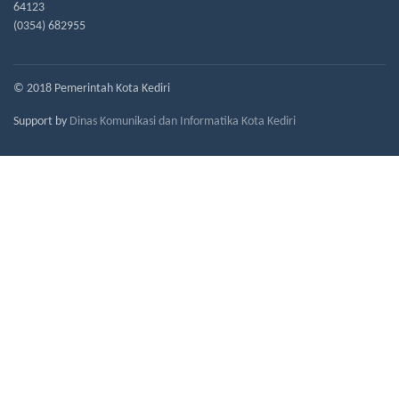
64123
(0354) 682955
© 2018 Pemerintah Kota Kediri
Support by
Dinas Komunikasi dan Informatika Kota Kediri