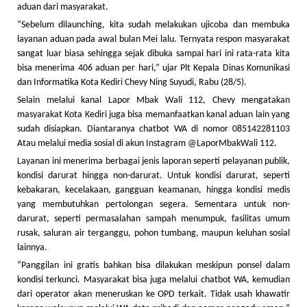
aduan dari masyarakat.
“Sebelum dilaunching, kita sudah melakukan ujicoba dan membuka
layanan aduan pada awal bulan Mei lalu. Ternyata respon masyarakat
sangat luar biasa sehingga sejak dibuka sampai hari ini rata-rata kita
bisa menerima 406 aduan per hari,” ujar Plt Kepala Dinas Komunikasi
dan Informatika Kota Kediri Chevy Ning Suyudi, Rabu (28/5).
Selain melalui kanal Lapor Mbak Wali 112, Chevy mengatakan
masyarakat Kota Kediri juga bisa memanfaatkan kanal aduan lain yang
sudah disiapkan. Diantaranya chatbot WA di nomor 085142281103
Atau melalui media sosial di akun Instagram @LaporMbakWali 112.
Layanan ini menerima berbagai jenis laporan seperti pelayanan publik,
kondisi darurat hingga non-darurat. Untuk kondisi darurat, seperti
kebakaran, kecelakaan, gangguan keamanan, hingga kondisi medis
yang membutuhkan pertolongan segera. Sementara untuk non-
darurat, seperti permasalahan sampah menumpuk, fasilitas umum
rusak, saluran air terganggu, pohon tumbang, maupun keluhan sosial
lainnya.
“Panggilan ini gratis bahkan bisa dilakukan meskipun ponsel dalam
kondisi terkunci. Masyarakat bisa juga melalui chatbot WA, kemudian
dari operator akan meneruskan ke OPD terkait. Tidak usah khawatir