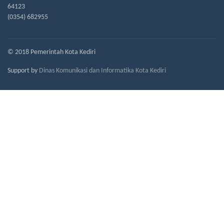
64123
(0354) 682955
© 2018 Pemerintah Kota Kediri
Support by
Dinas Komunikasi dan Informatika Kota Kediri