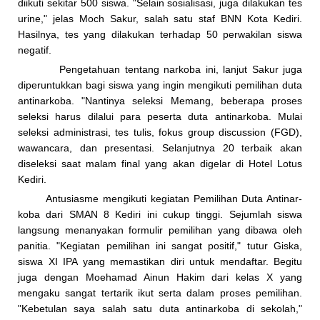
diikuti sekitar 500 siswa. "Selain sosialisasi, juga dilakukan tes
urine," jelas Moch Sakur, salah satu staf BNN Kota Kediri.
Hasilnya, tes yang dilakukan terhadap 50 perwakilan siswa
negatif.
Pengetahuan tentang narkoba ini, lanjut Sakur juga
diperuntukkan bagi siswa yang ingin mengikuti pemilihan duta
antin­arkoba. "Nantinya seleksi Memang, beberapa proses
seleksi harus dilalui para peserta duta antinarkoba. Mulai
seleksi administrasi, tes tulis, fokus group discussion (FGD),
wawancara, dan presentasi. Selanjutnya 20 terbaik akan
diseleksi saat malam final yang akan digelar di Hotel Lotus
Kediri.
Antusiasme mengikuti kegiatan Pemilihan Duta Antinar­
koba dari SMAN 8 Kediri ini cukup tinggi. Sejumlah siswa
langsung menanyakan formulir pemilihan yang dibawa oleh
panitia. "Kegiatan pemilihan ini sangat positif," tutur Giska,
siswa XI IPA yang memastikan diri untuk mendaftar. Begitu
juga dengan Moehamad Ainun Hakim dari kelas X yang
mengaku sangat tertarik ikut serta dalam proses pemilihan.
"Kebetulan saya salah satu duta antinarkoba di sekolah,"