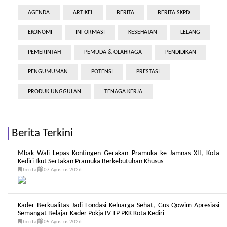
AGENDA
ARTIKEL
BERITA
BERITA SKPD
EKONOMI
INFORMASI
KESEHATAN
LELANG
PEMERINTAH
PEMUDA & OLAHRAGA
PENDIDIKAN
PENGUMUMAN
POTENSI
PRESTASI
PRODUK UNGGULAN
TENAGA KERJA
Berita Terkini
Mbak Wali Lepas Kontingen Gerakan Pramuka ke Jamnas XII, Kota
Kediri Ikut Sertakan Pramuka Berkebutuhan Khusus
berita
07 Agustus 2026
Kader Berkualitas Jadi Fondasi Keluarga Sehat, Gus Qowim Apresiasi
Semangat Belajar Kader Pokja IV TP PKK Kota Kediri
berita
05 Agustus 2026