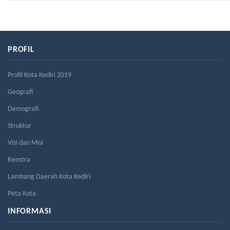
PROFIL
Profil Kota Kediri 2019
Geografi
Demografi
Struktur
Visi dan Misi
Renstra
Lambang Daerah Kota Kediri
Peta Kota
INFORMASI