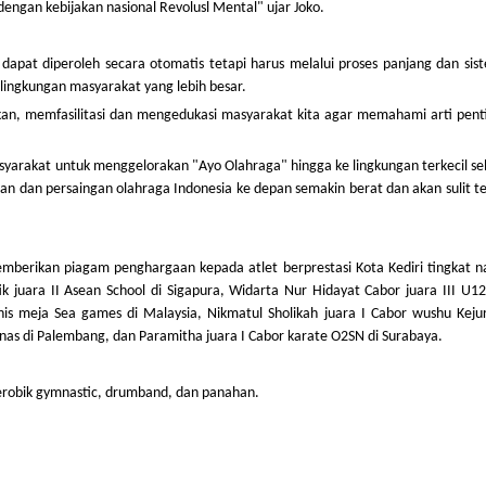
 dengan kebijakan nasional Revolusl Mental" ujar Joko.
dapat diperoleh secara otomatis tetapi harus melalui proses panjang dan sis
e lingkungan masyarakat yang lebih besar.
kan, memfasilitasi dan mengedukasi masyarakat kita agar memahami arti pent
syarakat untuk menggelorakan "Ayo Olahraga" hingga ke lingkungan terkecil s
an dan persaingan olahraga Indonesia ke depan semakin berat dan akan sulit t
emberikan piagam penghargaan kepada atlet berprestasi Kota Kediri tingkat n
tik juara II Asean School di Sigapura, Widarta Nur Hidayat Cabor juara III U
tenis meja Sea games di Malaysia, Nikmatul Sholikah juara I Cabor wushu Keju
rnas di Palembang, dan Paramitha juara I Cabor karate O2SN di Surabaya.
 aerobik gymnastic, drumband, dan panahan.