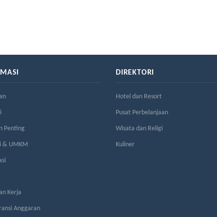
RMASI
DIREKTORI
an
Hotel dan Resort
i
Pusat Perbelanjaan
n Penting
Wisata dan Religi
si & UMKM
Kuliner
asi
n Kerja
ransi Anggaran