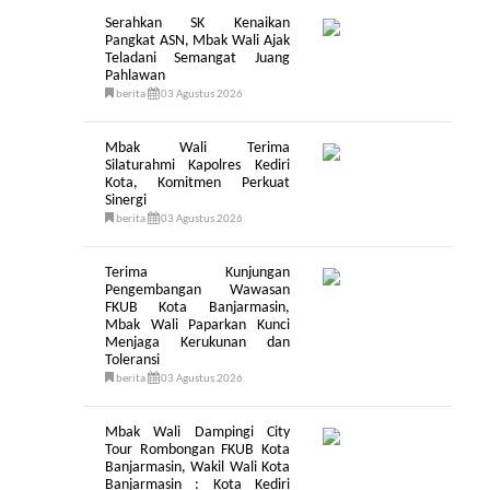
Serahkan SK Kenaikan
Pangkat ASN, Mbak Wali Ajak
Teladani Semangat Juang
Pahlawan
berita
03 Agustus 2026
Mbak Wali Terima
Silaturahmi Kapolres Kediri
Kota, Komitmen Perkuat
Sinergi
berita
03 Agustus 2026
Terima Kunjungan
Pengembangan Wawasan
FKUB Kota Banjarmasin,
Mbak Wali Paparkan Kunci
Menjaga Kerukunan dan
Toleransi
berita
03 Agustus 2026
Mbak Wali Dampingi City
Tour Rombongan FKUB Kota
Banjarmasin, Wakil Wali Kota
Banjarmasin : Kota Kediri