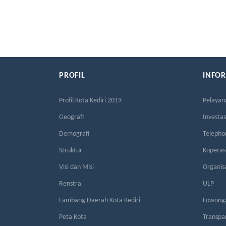
PROFIL
INFO
Profil Kota Kediri 2019
Pelayan
Geografi
Investas
Demografi
Telepho
Struktur
Kopera
Visi dan Misi
Organis
Renstra
ULP
Lambang Daerah Kota Kediri
Lowonga
Peta Kota
Transpa