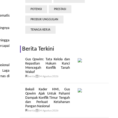
POTENSI
PRESTASI
tematis
PRODUK UNGGULAN
ingnya
TENAGA KERJA
ehingga
ercapai
Berita Terkini
Gus Qowim: Tata Kelola dan
Kepastian Hukum Kunci
asional
Mencegah Konflik Tanah
12 Laga
Wakaf
rnas di
berita
04 Agustus 2026
Bekali Kader HMI, Gus
Qowim Ajak Untuk Pahami
Dampak Konflik Timur Tengah
dan Perkuat Ketahanan
Pangan Nasional
berita
04 Agustus 2026