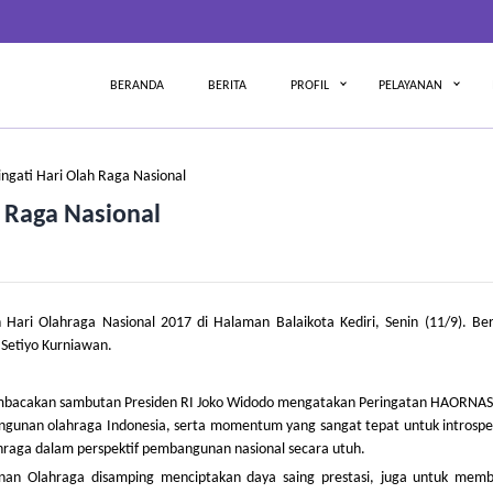
BERANDA
BERITA
PROFIL
PELAYANAN
gati Hari Olah Raga Nasional
 Raga Nasional
Hari Olahraga Nasional 2017 di Halaman Balaikota Kediri, Senin (11/9). Ber
 Setiyo Kurniawan.
embacakan sambutan Presiden RI Joko Widodo mengatakan Peringatan HAORNAS
unan olahraga Indonesia, serta momentum yang sangat tepat untuk introspeks
ahraga dalam perspektif pembangunan nasional secara utuh.
nan Olahraga disamping menciptakan daya saing prestasi, juga untuk mem