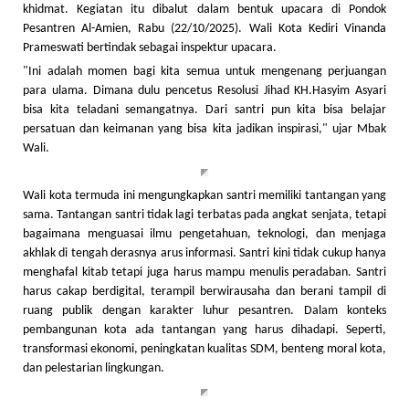
khidmat. Kegiatan itu dibalut dalam bentuk upacara di Pondok
Pesantren Al-Amien, Rabu (22/10/2025). Wali Kota Kediri Vinanda
Prameswati bertindak sebagai inspektur upacara.
"Ini adalah momen bagi kita semua untuk mengenang perjuangan
para ulama. Dimana dulu pencetus Resolusi Jihad KH.Hasyim Asyari
bisa kita teladani semangatnya. Dari santri pun kita bisa belajar
persatuan dan keimanan yang bisa kita jadikan inspirasi," ujar Mbak
Wali.
Wali kota termuda ini mengungkapkan santri memiliki tantangan yang
sama. Tantangan santri tidak lagi terbatas pada angkat senjata, tetapi
bagaimana menguasai ilmu pengetahuan, teknologi, dan menjaga
akhlak di tengah derasnya arus informasi. Santri kini tidak cukup hanya
menghafal kitab tetapi juga harus mampu menulis peradaban. Santri
harus cakap berdigital, terampil berwirausaha dan berani tampil di
ruang publik dengan karakter luhur pesantren. Dalam konteks
pembangunan kota ada tantangan yang harus dihadapi. Seperti,
transformasi ekonomi, peningkatan kualitas SDM, benteng moral kota,
dan pelestarian lingkungan.