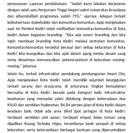
penyusunan Laporan pendahuluan. “Sudah kami lakukan kerjasama
dengan salah satu Perguruan Tinggi Negeri yakni Universitas Brawijaya
dan alhamdulillah progresnya sudah 75%,” ujarnya. Adapun terkait
keikutsertaan stakeholder dan komunitas-komunitas, Apip menjelaskan
saat ini Pemkot Kediri telah melibatkan komunitas-komunitas di Kota
Kediri dalam kegiatan branding. “Kita ada smart branding dan kita
ingin membuat branding Kota Kediri melalui sentuhan komunitas.
Komunitas-komunitas tersebut berasal dari setiap kelurahan di Kota
Kediri kita kumpulkan dan kita ajak dalam ajang lomba desain yang
tema desainnya memunculkan potensi-potensi di kelurahan masing-
masing,” jelasnya.
Selain itu, terkait infrastruktur pendukung pembangunan Smart City,
Apip menjelaskan Kota Kediri telah memiliki sejumlah keunggulan
terkait sarana dan prasarana, di antaranya: tingkat kemudahan
berusaha di Kota Kediri berada pada kategori baik; infrastruktur
kesehatan yang memadai yakni didukung dengan keberadaan dua
RSUD dan sembilan Puskesmas; 84,84 persen jalan di Kota Kediri dalam
keadaan baik; tidak ada area blind spot jaringan di Kota Kediri;
terdapat sembilan unit pasar; terdapat empat belas taman yang
dijadikan Ruang Terbuka Hijau; tersedianya bank sampah di setiap
kelurahan; serta ketersediaan berbagai bantuan yang diperuntukkan