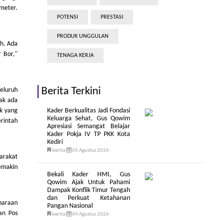
meter.
POTENSI
PRESTASI
PRODUK UNGGULAN
h. Ada
 Bor,"
TENAGA KERJA
Berita Terkini
eluruh
ak ada
k yang
Kader Berkualitas Jadi Fondasi
Keluarga Sehat, Gus Qowim
rintah
Apresiasi Semangat Belajar
Kader Pokja IV TP PKK Kota
Kediri
berita
05 Agustus 2026
arakat
semakin
Bekali Kader HMI, Gus
Qowim Ajak Untuk Pahami
Dampak Konflik Timur Tengah
dan Perkuat Ketahanan
haraan
Pangan Nasional
an Pos
berita
04 Agustus 2026