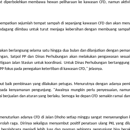
akat diperbolehkan membawa hewan peliharaan ke kawasan CFD, namun aktivi
enempatkan sejumlah tempat sampah di sepanjang kawasan CFD dan akan me
an pedagang diimbau untuk turut menjaga kebersihan dengan membuang sampa
ni akan berlangsung selama satu hingga dua bulan dan dilanjutkan dengan pem
angan, Satpol PP dan Dinas Perhubungan akan melakukan pengawasan sesuai
rtigaan Jalan Stasiun untuk koordinasi. Untuk Dinas Perhubungan bertanggung
 PP fokus pada penegakan ketertiban di kawasan CFD," jelasnya.
but baik pembinaan yang dilakukan petugas. Menurutnya dengan adanya pem
kepada kenyamanan pengunjung. "Awalnya mungkin perlu penyesuaian, namu
asi berjualan dan aturan yang berlaku. Semoga ke depan CFD semakin ramai da
 menuturkan adanya CFD di Jalan Dhoho setiap minggu sangat menyenangkan 
erolah raga. Dirinya sekaligus menyambut positif penataan ulang PKL yang di
 berolahraga menjadi lebih luas dan nyaman sehingga pengunjung bisa berakt