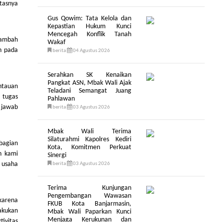
tasnya
Gus Qowim: Tata Kelola dan
Kepastian Hukum Kunci
Mencegah Konflik Tanah
nambah
Wakaf
h pada
berita
04 Agustus 2026
Serahkan SK Kenaikan
Pangkat ASN, Mbak Wali Ajak
antauan
Teladani Semangat Juang
 tugas
Pahlawan
 jawab
berita
03 Agustus 2026
Mbak Wali Terima
Silaturahmi Kapolres Kediri
bagian
Kota, Komitmen Perkuat
n kami
Sinergi
n usaha
berita
03 Agustus 2026
Terima Kunjungan
Pengembangan Wawasan
karena
FKUB Kota Banjarmasin,
lakukan
Mbak Wali Paparkan Kunci
Menjaga Kerukunan dan
ivitas