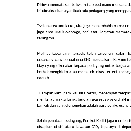
Dirinya mengatakan bahwa setiap pedagang mendapatkan 
Ini dimaksudkan agar tidak ada pedagang yang mengguna
"Selain area untuk PKL, Kita juga menambahkan area un
juga area untuk olahraga, seni atau kegiatan masyarak
terangnya.
Melihat kuota yang tersedia telah terpenuhi, dalam
pedagang yang berjualan di CFD merupakan PKL yang tel
biaya yang dikenakan kepada pedagang untuk berjualan
berhak mengklaim atau mematok lokasi tertentu sebagai
daerah.
"Harapan kami para PKL bisa tertib, menempati tempat
menikmati waktu luang, berolahraga setiap pagi di akh
banyak dan yang diuntungkan adalah para pelaku usaha d
Selain penataan pedagang, Pemkot Kediri juga memberik
disiapkan di sisi utara kawasan CFD, tepatnya di de