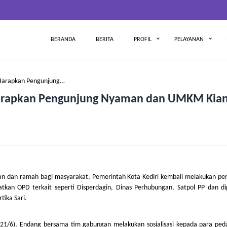
BERANDA
BERITA
PROFIL
PELAYANAN
 Harapkan Pengunjung…
 Harapkan Pengunjung Nyaman dan UMKM Kia
man dan ramah bagi masyarakat, Pemerintah Kota Kediri kembali melakukan pe
atkan OPD terkait seperti Disperdagin, Dinas Perhubungan, Satpol PP dan di
tika Sari.
(21/6), Endang bersama tim gabungan melakukan sosialisasi kepada para ped