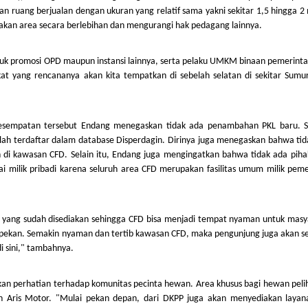
ruang berjualan dengan ukuran yang relatif sama yakni sekitar 1,5 hingga 2 
kan area secara berlebihan dan mengurangi hak pedagang lainnya.
tuk promosi OPD maupun instansi lainnya, serta pelaku UMKM binaan pemerinta
at yang rencananya akan kita tempatkan di sebelah selatan di sekitar Sumur
 kesempatan tersebut Endang menegaskan tidak ada penambahan PKL baru. S
ah terdaftar dalam database Disperdagin. Dirinya juga menegaskan bahwa tid
 di kawasan CFD. Selain itu, Endang juga mengingatkan bahwa tidak ada piha
 milik pribadi karena seluruh area CFD merupakan fasilitas umum milik peme
 yang sudah disediakan sehingga CFD bisa menjadi tempat nyaman untuk masy
ir pekan. Semakin nyaman dan tertib kawasan CFD, maka pengunjung juga akan 
i sini," tambahnya.
an perhatian terhadap komunitas pecinta hewan. Area khusus bagi hewan peli
pan Aris Motor. "Mulai pekan depan, dari DKPP juga akan menyediakan layan