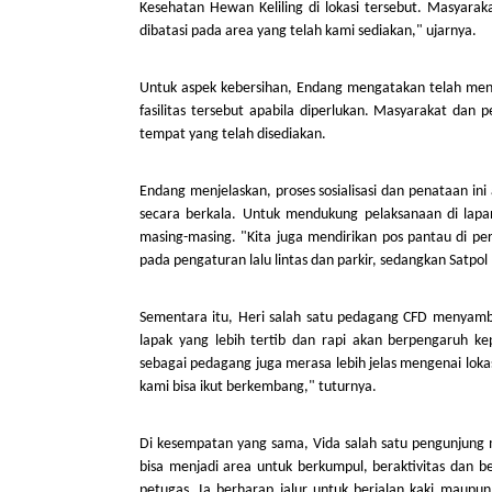
Kesehatan Hewan Keliling di lokasi tersebut. Masyar
dibatasi pada area yang telah kami sediakan," ujarnya.
Untuk aspek kebersihan, Endang mengatakan telah m
fasilitas tersebut apabila diperlukan. Masyarakat d
tempat yang telah disediakan.
Endang menjelaskan, proses sosialisasi dan penataan i
secara berkala. Untuk mendukung pelaksanaan di lap
masing-masing. "Kita juga mendirikan pos pantau di pe
pada pengaturan lalu lintas dan parkir, sedangkan Satpol
Sementara itu, Heri salah satu pedagang CFD menyam
lapak yang lebih tertib dan rapi akan berpengaruh 
sebagai pedagang juga merasa lebih jelas mengenai lok
kami bisa ikut berkembang," tuturnya.
Di kesempatan yang sama, Vida salah satu pengunjung
bisa menjadi area untuk berkumpul, beraktivitas dan b
petugas. Ia berharap jalur untuk berjalan kaki maupun