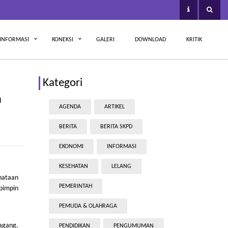
INFORMASI
KONEKSI
GALERI
DOWNLOAD
KRITIK
Kategori
n
AGENDA
ARTIKEL
BERITA
BERITA SKPD
EKONOMI
INFORMASI
KESEHATAN
LELANG
nataan
PEMERINTAH
pimpin
PEMUDA & OLAHRAGA
agang.
PENDIDIKAN
PENGUMUMAN