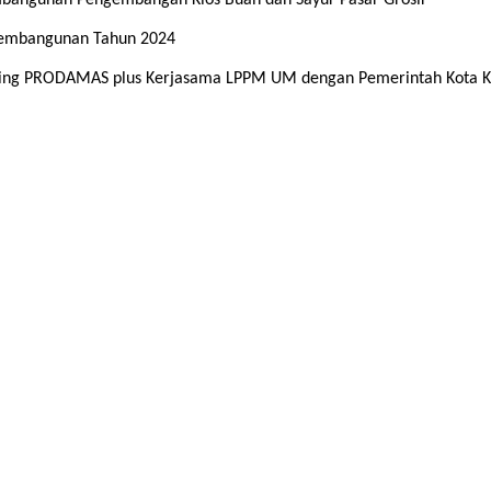
mbangunan Pengembangan Kios Buah dan Sayur Pasar Grosir
 Pembangunan Tahun 2024
g PRODAMAS plus Kerjasama LPPM UM dengan Pemerintah Kota Ke