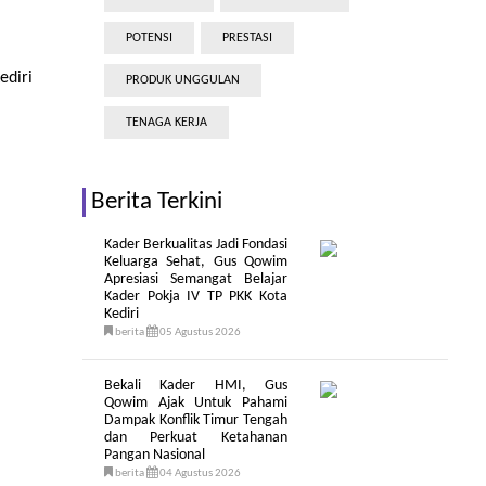
POTENSI
PRESTASI
diri
PRODUK UNGGULAN
TENAGA KERJA
Berita Terkini
Kader Berkualitas Jadi Fondasi
Keluarga Sehat, Gus Qowim
Apresiasi Semangat Belajar
Kader Pokja IV TP PKK Kota
Kediri
berita
05 Agustus 2026
Bekali Kader HMI, Gus
Qowim Ajak Untuk Pahami
Dampak Konflik Timur Tengah
dan Perkuat Ketahanan
Pangan Nasional
berita
04 Agustus 2026