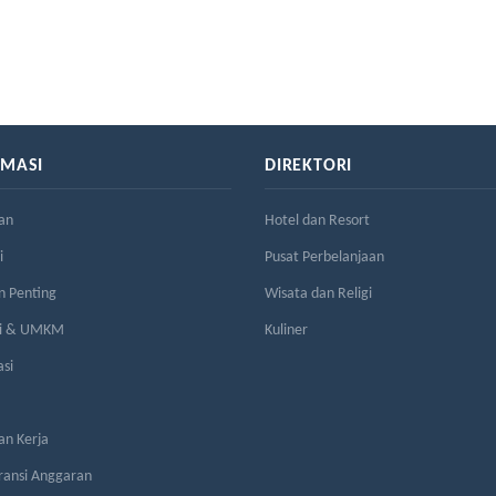
RMASI
DIREKTORI
an
Hotel dan Resort
i
Pusat Perbelanjaan
n Penting
Wisata dan Religi
si & UMKM
Kuliner
asi
n Kerja
ransi Anggaran