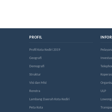
PROFIL
INFO
Profil Kota Kediri 2019
Pelayan
Geografi
Investas
Demografi
Telepho
Struktur
Kopera
Visi dan Misi
Organis
Renstra
ULP
Lambang Daerah Kota Kediri
Lowonga
Peta Kota
Transpa