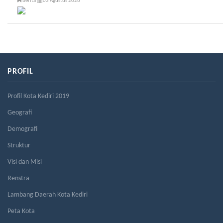
berita
03 Agustus 2026
PROFIL
Profil Kota Kediri 2019
Geografi
Demografi
Struktur
Visi dan Misi
Renstra
Lambang Daerah Kota Kediri
Peta Kota