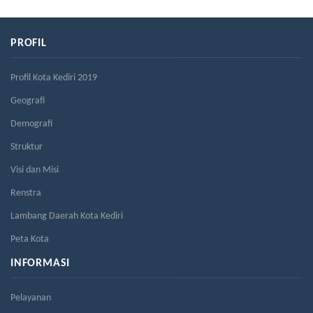
PROFIL
Profil Kota Kediri 2019
Geografi
Demografi
Struktur
Visi dan Misi
Renstra
Lambang Daerah Kota Kediri
Peta Kota
INFORMASI
Pelayanan