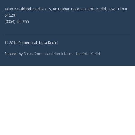
Jalan Basuki Rahmad No.15, Kelurahan Pocanan, Kota Kediri, Jawa Timur
64123
(0354) 682955
© 2018 Pemerintah Kota Kediri
Support by
Dinas Komunikasi dan Informatika Kota Kediri