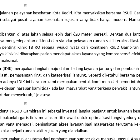
jalanan pelayanan kesehatan Kota Kediri. Kita menyaksikan bersama RSUD Ga
iri sebagai pusat layanan kesehatan rujukan yang tidak hanya modern. Namu
dibangun di atas lahan seluas lebih dari 620 meter persegi. Dengan dua lant
anya mengedepankan efisiensi dan standar pelayanan rumah sakit terakreditasi.
ah penting Klinik TB RO sebagai wujud nyata dari komitmen RSUD Gambiran
 klinik ini diharapkan pasien mendapat akses layanan yang komprehensif, efekt
n maksimal.
uler (IDIK) merupakan langkah maju dalam bidang layanan jantung dan pembuluh
plasti, pemasangan ring, dan kateterisasi jantung. Seperti diketahui bersama p
n adanya IDIK ini harapan kami merupakan bentuk komitmen dari pemerintah
e depan harapan kami tidak ada lagi masyarakat yang terkena penyakit jantun
at dan menyeluruh," jelasnya.
 I RSUD Gambiran ini sebagai investasi jangka panjang untuk layanan kes
 bukanlah garis finis melainkan titik awal untuk optimalisasi fungsi gedung
an yang memadai, peningkatan akses layanan bagi masyarakat terutama ke
 bisa mejadi rumah sakit rujukan yang diandalkan.
 merupakan pilar utama dari pembangunan sumber daya manusia unggul. Apa a