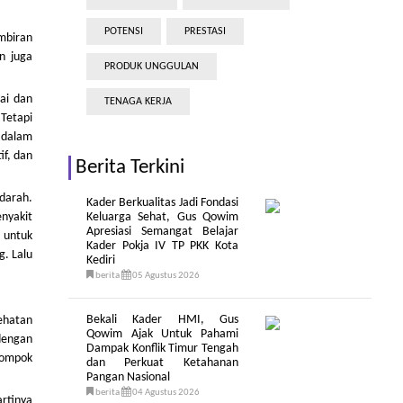
POTENSI
PRESTASI
mbiran
n juga
PRODUK UNGGULAN
ai dan
TENAGA KERJA
 Tetapi
 dalam
if, dan
Berita Terkini
 darah.
Kader Berkualitas Jadi Fondasi
enyakit
Keluarga Sehat, Gus Qowim
Apresiasi Semangat Belajar
 untuk
Kader Pokja IV TP PKK Kota
g. Lalu
Kediri
berita
05 Agustus 2026
Bekali Kader HMI, Gus
ehatan
Qowim Ajak Untuk Pahami
 dengan
Dampak Konflik Timur Tengah
lompok
dan Perkuat Ketahanan
Pangan Nasional
berita
04 Agustus 2026
rtinya