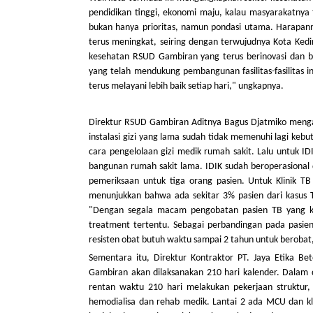
pendidikan tinggi, ekonomi maju, kalau masyarakatnya
bukan hanya prioritas, namun pondasi utama. Harapann
terus meningkat, seiring dengan terwujudnya Kota Ked
kesehatan RSUD Gambiran yang terus berinovasi dan b
yang telah mendukung pembangunan fasilitas-fasilitas i
terus melayani lebih baik setiap hari," ungkapnya.
Direktur RSUD Gambiran Aditnya Bagus Djatmiko menga
instalasi gizi yang lama sudah tidak memenuhi lagi kebu
cara pengelolaan gizi medik rumah sakit. Lalu untuk IDI
bangunan rumah sakit lama. IDIK sudah beroperasional
pemeriksaan untuk tiga orang pasien. Untuk Klinik TB
menunjukkan bahwa ada sekitar 3% pasien dari kasus 
"Dengan segala macam pengobatan pasien TB yang ku
treatment tertentu. Sebagai perbandingan pada pasien
resisten obat butuh waktu sampai 2 tahun untuk berobat,
Sementara itu, Direktur Kontraktor PT. Jaya Etika
Gambiran akan dilaksanakan 210 hari kalender. Dalam 
rentan waktu 210 hari melakukan pekerjaan struktur, f
hemodialisa dan rehab medik. Lantai 2 ada MCU dan kli