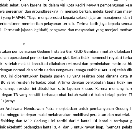
 tidak sehat. Oleh karena itu dalam visi Kota Kediri MAPAN pembangunan kes
ya peresmian dan groundbreaking ini menjadi berkah, indeks kesehatan masy
iri yang MAPAN. "Saya mengapresiasi kepada seluruh jajaran manajemen dan 
erkomitmen memberikan pelayanan terbaik. Terima kasih juga kepada semua
ni. Termasuk jajaran legislatif, pengawas dan masyarakat yang menjadi motiva
takan pembangunan Gedung Instalasi Gizi RSUD Gambiran mutlak dilakukan 
tuhan operasional pemberian layanan gizi. Serta tidak memenuhi regulasi terka
K, setelah melalui konsultasi dilakukan restorasi dan pemindahan mesin cathl
 dengan normal dan seizin Badan Pengawas Tenaga Nuklir (BAPETEN) telah dil
 RO, ini diperuntukkan kepada pasien TB yang resisten obat dimana data sta
TBC yang resisten terhadap obat. Artinya dengan pengobatan biasa tidak m
mannya resisten ini dibutuhkan satu layanan khusus. Karena memang har
 degan TB yang sensitif terhadap obat butuh waktu 6 bulan tetapi pasien T
" ujarnya.
 Beton Ardhiyana Hendrawan Putra menjelaskan untuk pembangunan Gedung 
dua minggu ke depan mulai melaksanakan mobilisasi peralatan dan material.
inishing dan MEP. Gedung I ini terdiri dari 5 lantai. Di lantai 1 terdapat 
nik eksekutif. Sedangkan lantai 3, 4, dan 5 untuk rawat inap. "Semoga pelak