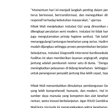
"Momentum hari ini menjadi langkah penting dalam per
terus berinovasi, bertransformasi, dan meneguhkan d
responsif terhadap kebutuhan masyarakat," ujarnya.
Mbak Wali menjelaskan Instalasi Gizi yang diresmikan 
dilengkapi peralatan semi modern. Instalasi ini tidak h
juga mengutamakan prinsip hygiene sanitasi. Tak kal
menanggulangi tantangan kesehatan yang serius. Hadirnya
mudah dijangkau sehingga proses penyembuhan berjala
Selanjutnya, Instalasi Diagnostik Intervensi Kardiovask
Fasilitas ini akan memberikan layanan angiografi, angio
jantung adalah pembunuh nomor satu di dunia. "Denga
meningkatkan pelayanan di bidang kesehatan. Sehingga k
untuk penanganan penyakit jantung bisa lebih cepat, tep
Mbak Wali menambahkan dimulainya pembangunan Gedung
yang lebih komprehensif, humanis, dan modern. Hal ini
sumber daya manusia yang kompeten dan alat kesehat
rentan, seeta inovasi berkelanjutan. Agar RSUD Gambiran
Wali kota termuda ini mengungkapkan sektor kesehatan