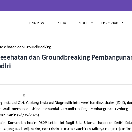
BERANDA
BERITA
PROFIL
PELAYANAN
s Kesehatan dan Groundbreaking…
s Kesehatan dan Groundbreaking Pembanguna
diri
stalasi Gizi, Gedung Instalasi Diagnostik Intervensi Kardiovaskuler (IDIK), dan
bak Wali memencet sirine menandai Groundbreaking Pembangunan Gedung 
ran, Senin (26/05/2025).
din, Komandan Kodim 0809 Letkol Inf Ragil Jaka Utama, Kapolres Kediri Kot
Pol Agung Hadi Wijanarko, dan Direktur RSUD Gambiran Aditnya Bagus Djatmiko