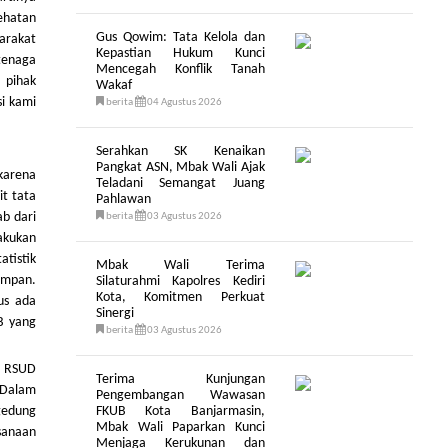
ehatan
Gus Qowim: Tata Kelola dan
arakat
Kepastian Hukum Kunci
tenaga
Mencegah Konflik Tanah
 pihak
Wakaf
si kami
berita
04 Agustus 2026
Serahkan SK Kenaikan
Pangkat ASN, Mbak Wali Ajak
karena
Teladani Semangat Juang
it tata
Pahlawan
ab dari
berita
03 Agustus 2026
akukan
tistik
Mbak Wali Terima
empan.
Silaturahmi Kapolres Kediri
Kota, Komitmen Perkuat
us ada
Sinergi
B yang
berita
03 Agustus 2026
I RSUD
Terima Kunjungan
 Dalam
Pengembangan Wawasan
gedung
FKUB Kota Banjarmasin,
Mbak Wali Paparkan Kunci
sanaan
Menjaga Kerukunan dan