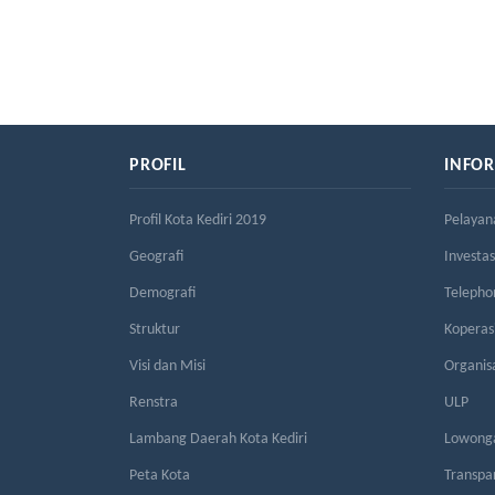
PROFIL
INFO
Profil Kota Kediri 2019
Pelayan
Geografi
Investas
Demografi
Telepho
Struktur
Kopera
Visi dan Misi
Organis
Renstra
ULP
Lambang Daerah Kota Kediri
Lowonga
Peta Kota
Transpa