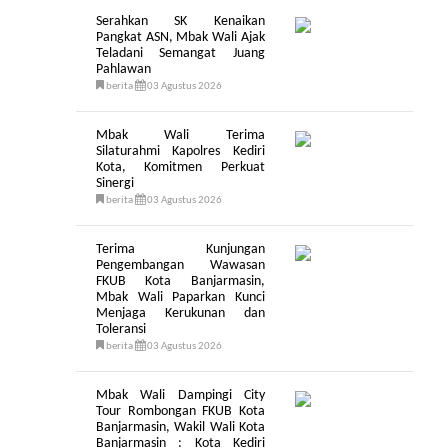
Serahkan SK Kenaikan
Pangkat ASN, Mbak Wali Ajak
Teladani Semangat Juang
Pahlawan
berita
03 Agustus 2026
Mbak Wali Terima
Silaturahmi Kapolres Kediri
Kota, Komitmen Perkuat
Sinergi
berita
03 Agustus 2026
Terima Kunjungan
Pengembangan Wawasan
FKUB Kota Banjarmasin,
Mbak Wali Paparkan Kunci
Menjaga Kerukunan dan
Toleransi
berita
03 Agustus 2026
Mbak Wali Dampingi City
Tour Rombongan FKUB Kota
Banjarmasin, Wakil Wali Kota
Banjarmasin : Kota Kediri