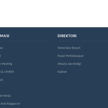
RMASI
DIREKTORI
an
Hotel dan Resort
i
Pusat Perbelanjaan
n Penting
Wisata dan Religi
si & UMKM
Kuliner
asi
n Kerja
ransi Anggaran