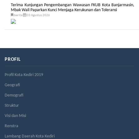
Terima Kunjungan Pengembangan Wawasan FKUB Kota Banjarmasin,
Mbak Wali Paparkan Kunci Menjaga Kerukunan dan Toleransi
berita
03 Agustus 2026
PROFIL
Profil Kota Kediri 2019
Geografi
Demografi
Struktur
Visi dan Misi
Renstra
Lambang Daerah Kota Kediri