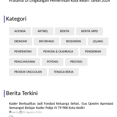
Pratama Di Lingkungan Pemerintah Kota Kediri Tahun 2024
Kategori
AGENDA
ARTIKEL
BERITA
BERITA SKPD
EKONOMI
INFORMASI
KESEHATAN
LELANG
PEMERINTAH
PEMUDA & OLAHRAGA
PENDIDIKAN
PENGUMUMAN
POTENSI
PRESTASI
PRODUK UNGGULAN
TENAGA KERJA
Berita Terkini
Kader Berkualitas Jadi Fondasi Keluarga Sehat, Gus Qowim Apresiasi
Semangat Belajar Kader Pokja IV TP PKK Kota Kediri
berita
05 Agustus 2026