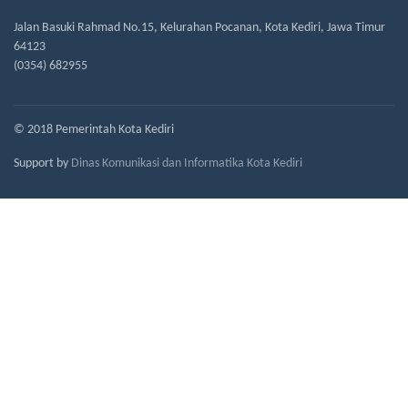
Jalan Basuki Rahmad No.15, Kelurahan Pocanan, Kota Kediri, Jawa Timur
64123
(0354) 682955
© 2018 Pemerintah Kota Kediri
Support by
Dinas Komunikasi dan Informatika Kota Kediri