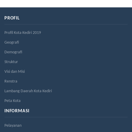
PROFIL
Profil Kota Kediri 2019
Geografi
Demografi
Struktur
Visi dan Misi
Renstra
Lambang Daerah Kota Kediri
Peta Kota
INFORMASI
Pelayanan