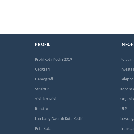
PROFIL
INFO
Profil Kota Kediri 2019
Pelayan
Geografi
Investas
Demografi
Telepho
Struktur
Kopera
Visi dan Misi
Organis
Renstra
ULP
Lambang Daerah Kota Kediri
Lowonga
Peta Kota
Transpa