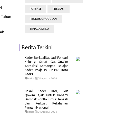
24
POTENSI
PRESTASI
i Tahun
PRODUK UNGGULAN
TENAGA KERJA
rah
Berita Terkini
Kader Berkualitas Jadi Fondasi
Keluarga Sehat, Gus Qowim
Apresiasi Semangat Belajar
Kader Pokja IV TP PKK Kota
Kediri
berita
05 Agustus 2026
Bekali Kader HMI, Gus
Qowim Ajak Untuk Pahami
Dampak Konflik Timur Tengah
dan Perkuat Ketahanan
Pangan Nasional
berita
04 Agustus 2026