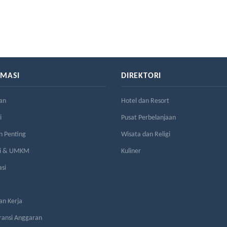
RMASI
DIREKTORI
an
Hotel dan Resort
i
Pusat Perbelanjaan
n Penting
Wisata dan Religi
si & UMKM
Kuliner
asi
n Kerja
ransi Anggaran