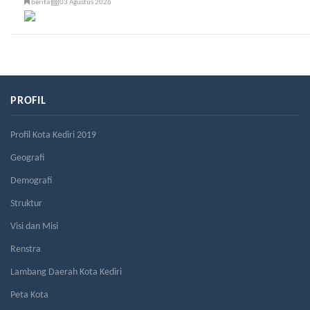
berita
03 Agustus 2026
PROFIL
Profil Kota Kediri 2019
Geografi
Demografi
Struktur
Visi dan Misi
Renstra
Lambang Daerah Kota Kediri
Peta Kota