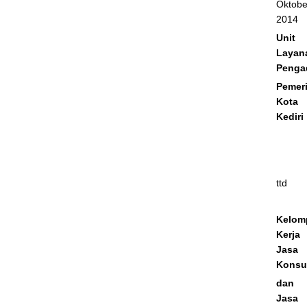
Oktobe
2014
Unit
Layan
Penga
Pemer
Kota
Kediri
ttd
Kelom
Kerja
Jasa
Konsu
dan
Jasa