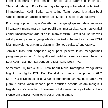
berhasil menarik animo peserta dari berbagai daerah di Indonesia.
"Selamat datang di Kota Kediri. Saya harap enjoy berada di Kota Kediri.
Ini merupakan Kediri Berlari yang ketiga. Tahun depan kita akan buat
yang lebih besar dan lebih keren lagi. Mohon di support ya," ujarnya.
Pria yang populer disapa Mas Abu ini mengungkapkan bahwa kegiatan
ini tentunya membawa dampak positif bagi masyarakat. Agar masyarakat
gemar untuk berolahraga. "Lari ini menyehatkan. Saya juga lihat banyak
sekali perkumpulan lari yang ada di Kota Kediri. Terima kasih untuk KONI
telah menyelenggarakan kegiatan ini. Semoga sukses," ungkapnya.
Terakhir, Mas Abu berpesan agar para peserta tetap menghormati
pengguna jalan lain. "Tolong dikawal baik-baik karena ini event besar di
Kota Kediri. Dan hormati pengguna jalan lain," pesannya.
Sementara itu, Ketua KONI Kota Kediri Maria Karangora mengatakan
kegiatan ini digelar KONI Kota Kediri dalam rangka memperingati HUT
Ke-81 KONI. Kegiatan diikuti 3100 peserta terdiri dari 750 putri dan 2.350
putra. "Terima kasih kepada para antusias peserta dalam mengikuti
kegiatan ini. Peserta dari 18 Provinsi di Indonesia. Semoga kedepan bisa
menyelenggarakan yang lebih besar lagi," ujarnya.