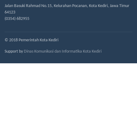
Jalan Basuki Rahmad No.15, Kelurahan Pocanan, Kota Kediri, Jawa Timur
64123
(0354) 682955
© 2018 Pemerintah Kota Kediri
Support by
Dinas Komunikasi dan Informatika Kota Kediri