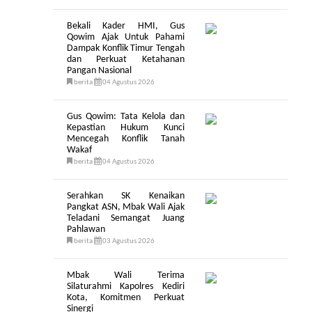
Bekali Kader HMI, Gus
Qowim Ajak Untuk Pahami
Dampak Konflik Timur Tengah
dan Perkuat Ketahanan
Pangan Nasional
berita
04 Agustus 2026
Gus Qowim: Tata Kelola dan
Kepastian Hukum Kunci
Mencegah Konflik Tanah
Wakaf
berita
04 Agustus 2026
Serahkan SK Kenaikan
Pangkat ASN, Mbak Wali Ajak
Teladani Semangat Juang
Pahlawan
berita
03 Agustus 2026
Mbak Wali Terima
Silaturahmi Kapolres Kediri
Kota, Komitmen Perkuat
Sinergi