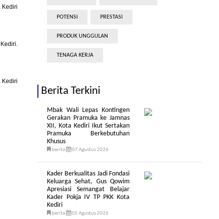
 Kediri
POTENSI
PRESTASI
PRODUK UNGGULAN
Kediri.
TENAGA KERJA
 Kediri
Berita Terkini
Mbak Wali Lepas Kontingen
Gerakan Pramuka ke Jamnas
XII, Kota Kediri Ikut Sertakan
Pramuka Berkebutuhan
Khusus
berita
07 Agustus 2026
Kader Berkualitas Jadi Fondasi
Keluarga Sehat, Gus Qowim
Apresiasi Semangat Belajar
Kader Pokja IV TP PKK Kota
Kediri
berita
05 Agustus 2026