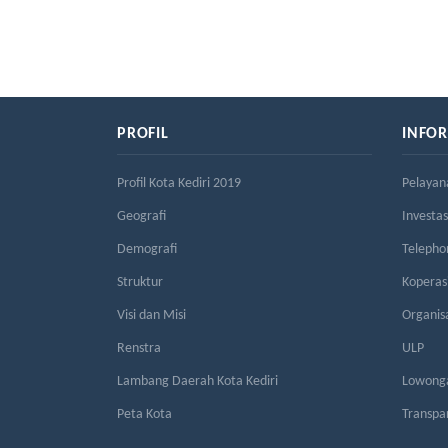
PROFIL
INFO
Profil Kota Kediri 2019
Pelayan
Geografi
Investas
Demografi
Telepho
Struktur
Kopera
Visi dan Misi
Organis
Renstra
ULP
Lambang Daerah Kota Kediri
Lowonga
Peta Kota
Transpa