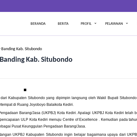
BERANDA
BERITA
PROFIL
PELAYANAN
y Banding Kab. Situbondo
 Banding Kab. Situbondo
 dari Kabupaten Situbondo yang dipimpin langsung oleh Wakil Bupati Situbond
ertempat di Ruang Joyoboyo Balaikota Kediri.
Pengadaan Barang/Jasa (UKPBJ) Kota Kediri. Apalagi UKPBJ Kota Kediri telah b
pencapaian ULP Kota Kediri menuju Centre of Excellence . Kemudian pada tahu
sebagai Pusat Keunggulan Pengadaan Barang/Jasa.
atangan UKPBJ Kabupaten Situbondo ingin belajar bagaimana upaya dari UKPB