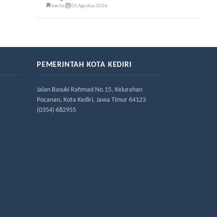
berita
03 Agustus 2026
PEMERINTAH KOTA KEDIRI
Jalan Basuki Rahmad No.15, Kelurahan
Pocanan, Kota Kediri, Jawa Timur 64123
(0354) 682955