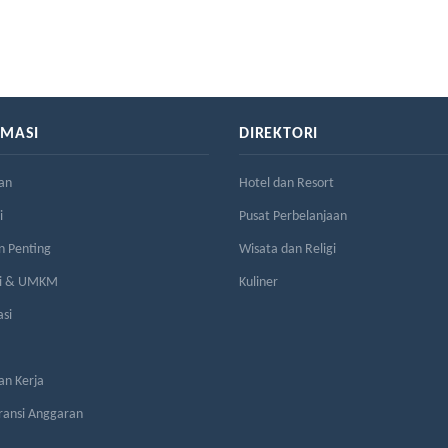
RMASI
DIREKTORI
an
Hotel dan Resort
i
Pusat Perbelanjaan
n Penting
Wisata dan Religi
si & UMKM
Kuliner
asi
n Kerja
ransi Anggaran