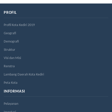
PROFIL
Profil Kota Kediri 2019
Geografi
Demografi
Struktur
Visi dan Misi
Renstra
Lambang Daerah Kota Kediri
Peta Kota
INFORMASI
Pelayanan