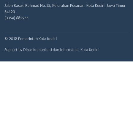
Jalan Basuki Rahmad No.15, Kelurahan Pocanan, Kota Kediri, Jawa Timur
64123
(0354) 682955
© 2018 Pemerintah Kota Kediri
Support by
Dinas Komunikasi dan Informatika Kota Kediri