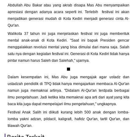
Abdullah Abu Bakar atau yang akrab disapa Mas Abu menyampaikan
apresiasi dengan adanya acara seperti ini. Terlebih festival ini akan
menjadikan generasi mudah di Kota Kediri menjadi generasi cinta Al-
Qur'an.
Walikota 37 tahun ini juga menjelaskan festival ini juga membentuk
mental anak-anak di Kota Kediri. "Saat ini bapak Presiden gencar
menggalakkan revolusi mental yang bisa dimulai dari mana saja. Salah
satu nya dengan kegiatan festival ini. Generasi di Kota Kediri tidak hanya
pintar namun harus Saleh dan Salehah," ujarnya.
Dalam kesempatan ini, Mas Abu juga mengajak agar ustadz dan
ustadzah pendidik di TPQ tidak hanya mengajarkan membaca Al-Qur'an
namun juga memaknai artinya. "Didalam Al-Qur'an terdpata berbagai
ilmu pengetahuan. Jadi ketika kita memaknai apa arti dari ayat yang kita
baca kita juga dapat mempelajari ilmu pengetahuan," ungkapnya.
Festival Anak Salih ini diikuti kurang lebih 500 anak dengan lomba-
lomba yakni adzan, pildacil, kaligrafi, hafidz Qur'an, tartil Qur'an, dan
tilawah Qur'an.