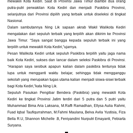
mewakili Kota Kediri. Saat di Provinsi Jawa Timur diambil dua orang
putra-putri perwakilan Kota Kediri dan menjadi Paskibra Provinsi,
selanjutnya dari Provinsi dipilih yang terbaik untuk diseleksi di tingkat
Nasional.
Dalam sambutannya Ning Lik sapaan akrab Wakil Walikota Kediri
mengatakan dari sepuluh terbaik yang terpilih akan dikirim ke Provinsi
Jawa Timur. “Saya sangat bangga kepada sepuluh terbaik ini yang
terpilih untuk mewakili Kota Kediri,”ujarnya.
Pesan Walikota Kediri untuk sepuluh Paskibra terpilih yaitu jaga nama
baik Kota Kediri, sukses dan lancar dalam seleksi Paskibra di Provinsi.
“Harapan saya sesibuk apapun kalian dalam paskibra tentunya tidak
lupa untuk mengganti waktu belajar, sehingga tidak mengganggu
sekolah yang merupakan tugas utama kalian menjadi siswa-siswi terbaik
bagi Kota Kediri,”kata Ning Lik.
Sepuluh Pasukan Pengibar Bendera (Paskibra) yang mewakili Kota
Kediri ke tingkat Provinsi Jatim terdiri dari 5 putra dan 5 putri yaitu
Muhammad Bima Aria Laksana, M.Raffi Ramadhan, Ellysa Aulia Rahmi,
Fuad Iqbal Taufiqurrahman, M.Fahmi Maulana, Belva Avila Yustisia, Fiza
Bella R.U, Shannon Michelle .B, Feniyandini Nurputri Emayanti, Febiarta
Suryana.