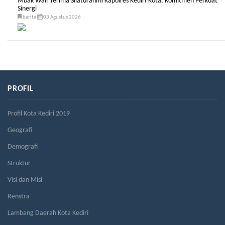
Mbak Wali Terima Silaturahmi Kapolres Kediri Kota, Komitmen Perkuat
Sinergi
berita
03 Agustus 2026
PROFIL
Profil Kota Kediri 2019
Geografi
Demografi
Struktur
Visi dan Misi
Renstra
Lambang Daerah Kota Kediri