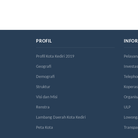
PROFIL
INFO
Profil Kota Kediri 2019
Pelayan
Geografi
Investas
Demografi
Telepho
Struktur
Kopera
Visi dan Misi
Organis
Renstra
ULP
Lambang Daerah Kota Kediri
Lowonga
Peta Kota
Transpa