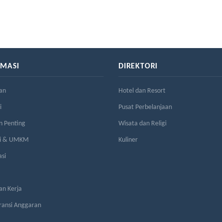
RMASI
DIREKTORI
an
Hotel dan Resort
i
Pusat Perbelanjaan
n Penting
Wisata dan Religi
si & UMKM
Kuliner
asi
n Kerja
ransi Anggaran