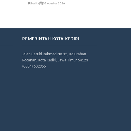
berita
03 Agustus 2026
PEMERINTAH KOTA KEDIRI
Jalan Basuki Rahmad No.15, Kelurahan
Pocanan, Kota Kediri, Jawa Timur 64123
(0354) 682955