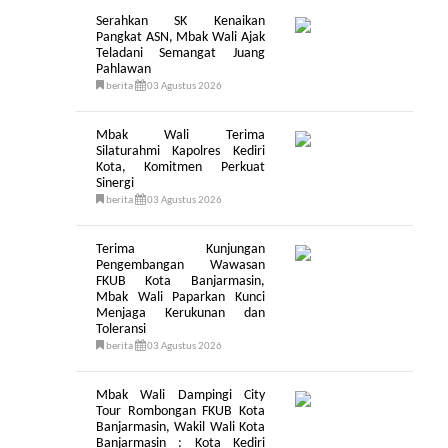
Serahkan SK Kenaikan
Pangkat ASN, Mbak Wali Ajak
Teladani Semangat Juang
Pahlawan
berita
03 Agustus 2026
Mbak Wali Terima
Silaturahmi Kapolres Kediri
Kota, Komitmen Perkuat
Sinergi
berita
03 Agustus 2026
Terima Kunjungan
Pengembangan Wawasan
FKUB Kota Banjarmasin,
Mbak Wali Paparkan Kunci
Menjaga Kerukunan dan
Toleransi
berita
03 Agustus 2026
Mbak Wali Dampingi City
Tour Rombongan FKUB Kota
Banjarmasin, Wakil Wali Kota
Banjarmasin : Kota Kediri