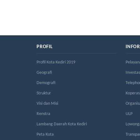
PROFIL
INFO
Profil Kota Kediri 2019
Pelayan
Geografi
Investas
Demografi
Telepho
Struktur
Kopera
Visi dan Misi
Organis
Renstra
ULP
Lambang Daerah Kota Kediri
Lowonga
Peta Kota
Transpa