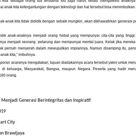
 kita sebagai orang tua terutama ibu juga harus selalu mengawasi anaknya 
nak kita ketergantungan dengan teknologi dan hal tersebut bisa menimbulkan 
k-anak kita tidak dididik dengan sebaik mungkin, akan dikhawatirkan generasi 
ik anak-anaknya menjadi orang hebat yang mempunyai cita-cita yang tinggi.
nya menjadi seorang petarung dan mempunyai mental juara. Kelak jika mereka
dak pernah menyerah dalam mewujudkan impiannya. Namun disamping itu, pend
anak kita,” imbuhnya.
 laporan acaranya mengatakan, tujuan diadakannya acara tersebut yakni untuk m
 di keluarga, Masyarakat, Bangsa, maupun Negara. Peserta yang hadir mer
 180 orang.
Menjadi Generasi Berintegritas dan Inspiratif
019
art City
on Brawijaya