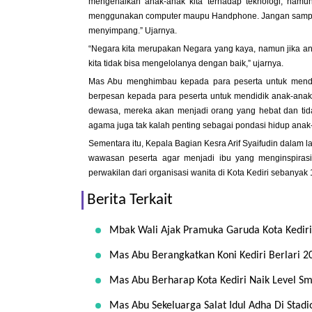
mengenalkan anak-anak kita terhadap teknologi, namun
menggunakan computer maupu Handphone. Jangan sampai a
menyimpang.” Ujarnya.
“Negara kita merupakan Negara yang kaya, namun jika ana
kita tidak bisa mengelolanya dengan baik,” ujarnya.
Mas Abu menghimbau kepada para peserta untuk mendid
berpesan kepada para peserta untuk mendidik anak-anak
dewasa, mereka akan menjadi orang yang hebat dan ti
agama juga tak kalah penting sebagai pondasi hidup anak-
Sementara itu, Kepala Bagian Kesra Arif Syaifudin dalam
wawasan peserta agar menjadi ibu yang menginspirasi
perwakilan dari organisasi wanita di Kota Kediri sebanyak
Berita Terkait
Mbak Wali Ajak Pramuka Garuda Kota Kediri 
Mas Abu Berangkatkan Koni Kediri Berlari 2
Mas Abu Berharap Kota Kediri Naik Level Sm
Mas Abu Sekeluarga Salat Idul Adha Di Stadi