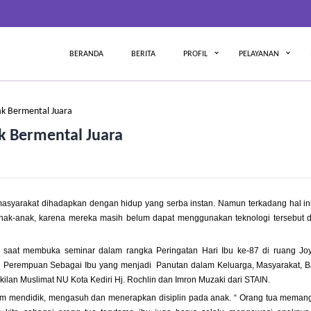
BERANDA
BERITA
PROFIL
PELAYANAN
ak Bermental Juara
k Bermental Juara
syarakat dihadapkan dengan hidup yang serba instan. Namun terkadang hal ini
anak-anak, karena mereka masih belum dapat menggunakan teknologi tersebut 
ar saat membuka seminar dalam rangka Peringatan Hari Ibu ke-87 di ruang Jo
eran Perempuan Sebagai Ibu yang menjadi Panutan dalam Keluarga, Masyarakat, 
lan Muslimat NU Kota Kediri Hj. Rochlin dan Imron Muzaki dari STAIN.
am mendidik, mengasuh dan menerapkan disiplin pada anak. “ Orang tua memang