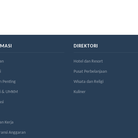
RMASI
DIREKTORI
an
Hotel dan Resort
i
Pusat Perbelanjaan
n Penting
Wisata dan Religi
si & UMKM
Kuliner
asi
n Kerja
ransi Anggaran