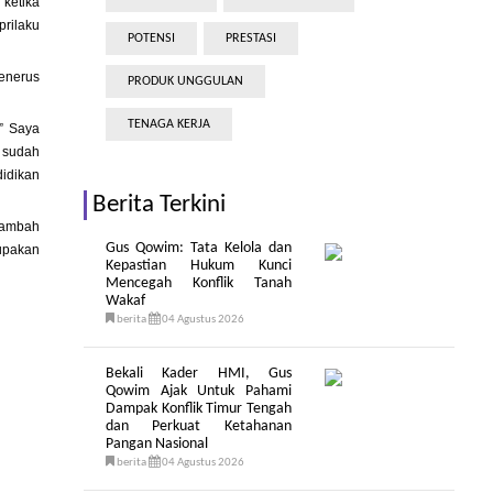
ketika
prilaku
POTENSI
PRESTASI
penerus
PRODUK UNGGULAN
TENAGA KERJA
” Saya
 sudah
idikan
Berita Terkini
enambah
Gus Qowim: Tata Kelola dan
upakan
Kepastian Hukum Kunci
Mencegah Konflik Tanah
Wakaf
berita
04 Agustus 2026
Bekali Kader HMI, Gus
Qowim Ajak Untuk Pahami
Dampak Konflik Timur Tengah
dan Perkuat Ketahanan
Pangan Nasional
berita
04 Agustus 2026