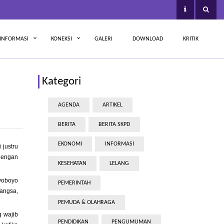
INFORMASI
KONEKSI
GALERI
DOWNLOAD
KRITIK
Kategori
AGENDA
ARTIKEL
BERITA
BERITA SKPD
EKONOMI
INFORMASI
 justru
dengan
KESEHATAN
LELANG
yoboyo
PEMERINTAH
Bangsa,
PEMUDA & OLAHRAGA
 wajib
PENDIDIKAN
PENGUMUMAN