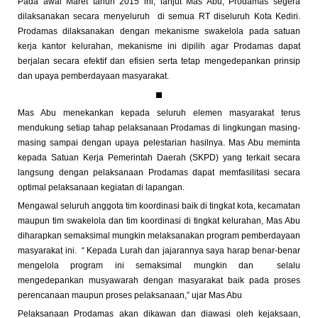
Pada awal Maret tahun 2015 ini, lanjut Mas Abu, Prodamas segera
dilaksanakan secara menyeluruh di semua RT diseluruh Kota Kediri.
Prodamas dilaksanakan dengan mekanisme swakelola pada satuan
kerja kantor kelurahan, mekanisme ini dipilih agar Prodamas dapat
berjalan secara efektif dan efisien serta tetap mengedepankan prinsip
dan upaya pemberdayaan masyarakat.
Mas Abu menekankan kepada seluruh elemen masyarakat terus
mendukung setiap tahap pelaksanaan Prodamas di lingkungan masing-
masing sampai dengan upaya pelestarian hasilnya. Mas Abu meminta
kepada Satuan Kerja Pemerintah Daerah (SKPD) yang terkait secara
langsung dengan pelaksanaan Prodamas dapat memfasilitasi secara
optimal pelaksanaan kegiatan di lapangan.
Mengawal seluruh anggota tim koordinasi baik di tingkat kota, kecamatan
maupun tim swakelola dan tim koordinasi di tingkat kelurahan, Mas Abu
diharapkan semaksimal mungkin melaksanakan program pemberdayaan
masyarakat ini. “ Kepada Lurah dan jajarannya saya harap benar-benar
mengelola program ini semaksimal mungkin dan selalu
mengedepankan musyawarah dengan masyarakat baik pada proses
perencanaan maupun proses pelaksanaan,” ujar Mas Abu
Pelaksanaan Prodamas akan dikawan dan diawasi oleh kejaksaan,