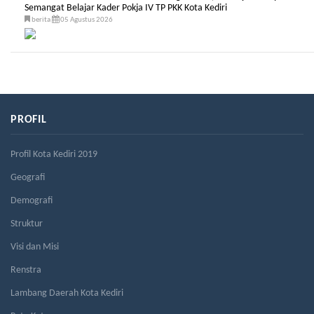
Semangat Belajar Kader Pokja IV TP PKK Kota Kediri
berita
05 Agustus 2026
PROFIL
Profil Kota Kediri 2019
Geografi
Demografi
Struktur
Visi dan Misi
Renstra
Lambang Daerah Kota Kediri