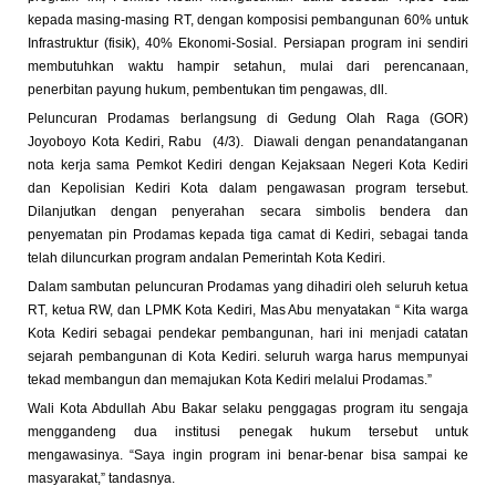
kepada masing-masing RT, dengan komposisi pembangunan 60% untuk
Infrastruktur (fisik), 40% Ekonomi-Sosial. Persiapan program ini sendiri
membutuhkan waktu hampir setahun, mulai dari perencanaan,
penerbitan payung hukum, pembentukan tim pengawas, dll.
Peluncuran Prodamas berlangsung di Gedung Olah Raga (GOR)
Joyoboyo Kota Kediri, Rabu (4/3). Diawali dengan penandatanganan
nota kerja sama Pemkot Kediri dengan Kejaksaan Negeri Kota Kediri
dan Kepolisian Kediri Kota dalam pengawasan program tersebut.
Dilanjutkan dengan penyerahan secara simbolis bendera dan
penyematan pin Prodamas kepada tiga camat di Kediri, sebagai tanda
telah diluncurkan program andalan Pemerintah Kota Kediri.
Dalam sambutan peluncuran Prodamas yang dihadiri oleh seluruh ketua
RT, ketua RW, dan LPMK Kota Kediri, Mas Abu menyatakan “ Kita warga
Kota Kediri sebagai pendekar pembangunan, hari ini menjadi catatan
sejarah pembangunan di Kota Kediri. seluruh warga harus mempunyai
tekad membangun dan memajukan Kota Kediri melalui Prodamas.”
Wali Kota Abdullah Abu Bakar selaku penggagas program itu sengaja
menggandeng dua institusi penegak hukum tersebut untuk
mengawasinya. “Saya ingin program ini benar-benar bisa sampai ke
masyarakat,” tandasnya.