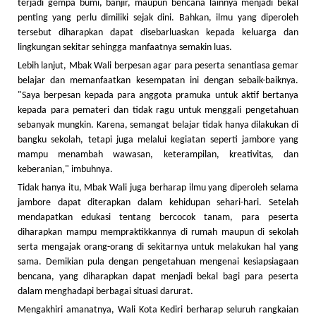
terjadi gempa bumi, banjir, maupun bencana lainnya menjadi bekal
penting yang perlu dimiliki sejak dini. Bahkan, ilmu yang diperoleh
tersebut diharapkan dapat disebarluaskan kepada keluarga dan
lingkungan sekitar sehingga manfaatnya semakin luas.
Lebih lanjut, Mbak Wali berpesan agar para peserta senantiasa gemar
belajar dan memanfaatkan kesempatan ini dengan sebaik-baiknya.
"Saya berpesan kepada para anggota pramuka untuk aktif bertanya
kepada para pemateri dan tidak ragu untuk menggali pengetahuan
sebanyak mungkin. Karena, semangat belajar tidak hanya dilakukan di
bangku sekolah, tetapi juga melalui kegiatan seperti jambore yang
mampu menambah wawasan, keterampilan, kreativitas, dan
keberanian," imbuhnya.
Tidak hanya itu, Mbak Wali juga berharap ilmu yang diperoleh selama
jambore dapat diterapkan dalam kehidupan sehari-hari. Setelah
mendapatkan edukasi tentang bercocok tanam, para peserta
diharapkan mampu mempraktikkannya di rumah maupun di sekolah
serta mengajak orang-orang di sekitarnya untuk melakukan hal yang
sama. Demikian pula dengan pengetahuan mengenai kesiapsiagaan
bencana, yang diharapkan dapat menjadi bekal bagi para peserta
dalam menghadapi berbagai situasi darurat.
Mengakhiri amanatnya, Wali Kota Kediri berharap seluruh rangkaian