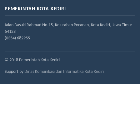
PEMERINTAH KOTA KEDIRI
Jalan Basuki Rahmad No.15, Kelurahan Pocanan, Kota Kediri, Jawa Timur
64123
(0354) 682955
© 2018 Pemerintah Kota Kediri
Support by
Dinas Komunikasi dan Informatika Kota Kediri