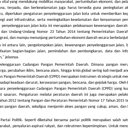
a vital yang mendukung mobilitas masyarakat, pertumbuhan ekonomi, dan pel
cana, terpadu, dan berkeselamatan juga harus tersedia guna peningkatan akt
tu, diperlukan pengaturan penyelenggaraan jalan kota untuk memberikan kep
ngi aset infrastruktur, serta meningkatkan keselamatan dan kenyamanan pe
g penyelenggaraan jalan kota ini merupakan pelaksanaan kewenangan daerah 
 dan Undang-Undang Nomor 23 Tahun 2014 tentang Pemerintahan Daera
integrasi, dan mampu menunjang pertumbuhan ekonomi daerah secara berkelanju
 ini antara lain, pengelompokan jalan, kewenangan penyelenggaraan jalan, b
nfaatan bagian-bagian jalan, pemindahan dan pembongkaran, data dan info
," jelasnya.
enyelenggaraan Cadangan Pangan Pemerintah Daerah. Dimana pangan mer
ga, perubahan iklim, bencana alam, hingga krisis global sering kali menjadi 
gan Pangan Pemerintah Daerah (CPPD) merupakan instrumen strategis untuk me
hadapi keadaan darurat, kerawanan pangan, bencana, dan gejolak harga. Oleh 
a cara penyelenggaraan Cadangan Pangan Pemerintah Daerah (CPPD) yang ku
epat sasaran. Pengaturan melalui peraturan daerah ini juga merupakan pelak
hun 2012 tentang Pangan dan Peraturan Pemerintah Nomor 17 Tahun 2015 t
 pangan daerah, sekaligus menjamin akses pangan yang cukup, aman, dan b
tai Politik. Seperti diketahui bersama partai politik merupakan salah satu
yarakat, penyaluran aspirasi rakyat, dan rekrutmen kepemimpinan. Untuk men