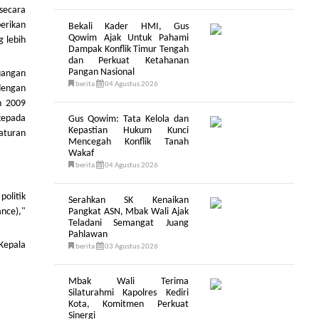
 secara
erikan
Bekali Kader HMI, Gus
Qowim Ajak Untuk Pahami
 lebih
Dampak Konflik Timur Tengah
dan Perkuat Ketahanan
Pangan Nasional
uangan
berita
04 Agustus 2026
dengan
n 2009
kepada
Gus Qowim: Tata Kelola dan
Kepastian Hukum Kunci
aturan
Mencegah Konflik Tanah
Wakaf
berita
04 Agustus 2026
politik
Serahkan SK Kenaikan
ance),"
Pangkat ASN, Mbak Wali Ajak
Teladani Semangat Juang
Pahlawan
 Kepala
berita
03 Agustus 2026
Mbak Wali Terima
Silaturahmi Kapolres Kediri
Kota, Komitmen Perkuat
Sinergi