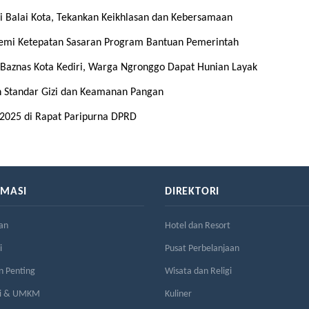
i Balai Kota, Tekankan Keikhlasan dan Kebersamaan
demi Ketepatan Sasaran Program Bantuan Pemerintah
aznas Kota Kediri, Warga Ngronggo Dapat Hunian Layak
 Standar Gizi dan Keamanan Pangan
2025 di Rapat Paripurna DPRD
RMASI
DIREKTORI
an
Hotel dan Resort
i
Pusat Perbelanjaan
n Penting
Wisata dan Religi
si & UMKM
Kuliner