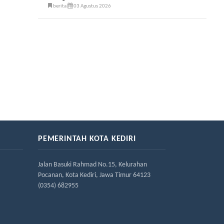
berita
03 Agustus 2026
PEMERINTAH KOTA KEDIRI
Jalan Basuki Rahmad No.15, Kelurahan
Pocanan, Kota Kediri, Jawa Timur 64123
(0354) 682955