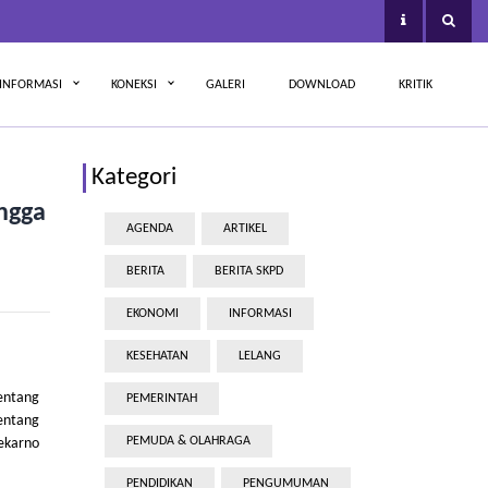
INFORMASI
KONEKSI
GALERI
DOWNLOAD
KRITIK
Kategori
ngga
AGENDA
ARTIKEL
BERITA
BERITA SKPD
EKONOMI
INFORMASI
KESEHATAN
LELANG
entang
PEMERINTAH
entang
PEMUDA & OLAHRAGA
oekarno
PENDIDIKAN
PENGUMUMAN