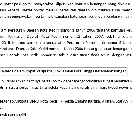
s partisipasi politik masyarakat, diperlukan bantuan keuangan yang dikelola
gan kepada partai politik melalui peraturan daerah dibutuhkan guna memb
ertanggungjawaban, serta melaksanakan ketentuan perundang-undangan yang
 dalam Peraturan Daerah Kota Kediri nomor 1 tahun 2006 tentang bantuan ke
ngan Peraturan Daerah Kota Kediri nomor 12 tahun 2007. Lebih lanjut, 
 2018 tentang perubahan kedua atas Peraturan Pemerintah nomor 5 tahu
 Peraturan Daerah Kota Kediri nomor 1 tahun 2006 tentang bantuan keuangan 
uran Daerah Kota Kediri nomor 12 tahun 2007 sudah tidak sesuai dengan per
ni, diharapkan nantinya partai politik dapat mengoptimalkan fungsi pendidikan 
 administrasi sesuai asas tata kelola keuangan daerah yang baik (good govern
egenap Anggota DPRD Kota Kediri, Pj Sekda Endang Kartika, Asisten, Staf Ahli,
a.
erah Kota Kediri