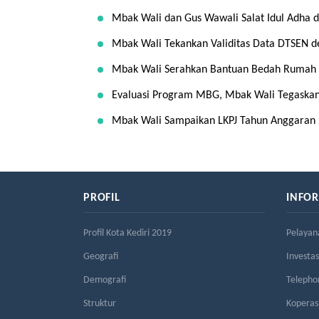
Mbak Wali dan Gus Wawali Salat Idul Adha d
Mbak Wali Tekankan Validitas Data DTSEN 
Mbak Wali Serahkan Bantuan Bedah Rumah B
Evaluasi Program MBG, Mbak Wali Tegaskan
Mbak Wali Sampaikan LKPJ Tahun Anggaran 
PROFIL
INFO
Profil Kota Kediri 2019
Pelayan
Geografi
Investas
Demografi
Telepho
Struktur
Kopera