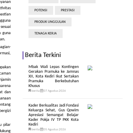
ayanan
ivitas
POTENSI
PRESTASI
astian
ngguna
PRODUK UNGGULAN
sesuai
h guna
TENAGA KERJA
tan.
agian-
rmasi,
Berita Terkini
Mbak Wali Lepas Kontingen
upakan
Gerakan Pramuka ke Jamnas
ancaman
XII, Kota Kediri Ikut Sertakan
njamin
Pramuka Berkebutuhan
karena
Khusus
berita
07 Agustus 2026
at dan
sanaan
entang
Kader Berkualitas Jadi Fondasi
Keluarga Sehat, Gus Qowim
ergizi
Apresiasi Semangat Belajar
Kader Pokja IV TP PKK Kota
Kediri
 pilar
berita
05 Agustus 2026
dukung