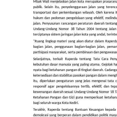
Mbak Wali menjelaskan jalan kota merupakan prasaran
publik. Selain itu, penyelenggaraan jalan yang teren
transportasi dan perkembangan wilayah. Oleh karena i
hukum dan pedoman pengelolaan yang efektif, melindu
jalan. Penyusunan rancangan peraturan daerah tentan
Undang-Undang Nomor 38 Tahun 2004 tentang Jalan
terciptanya sistem jaringan jalan kota yang andal, ter
"Ruang lingkup materi yang akan diatur dalam Raperda
bagian jalan, penggunaan bagian-bagian jalan, pema
partisipasi masyarakat, serta pembinaan dan pengawasan
Selanjutnya, terkait Raperda tentang Tata Cara P
kebutuhan dasar manusia yang paling utama. Gejolak har
nyata bagi ketahanan pangan di tingkat daerah. Cadan
ketersediaan dan stabilitas pasokan pangan dalam meng
itu, diperlukan pengaturan yang jelas mengenai tat
responsif agar pengelolaannya tertib, efektif, dan t
kewenangan daerah sesuai Undang-Undang Nomor 18 Ta
Ketahanan Pangan dan Gizi guna memperkuat ketahanan
bagi seluruh warga Kota Kediri.
Terakhir, Raperda tentang Bantuan Keuangan kepada Par
demokrasi yang berperan dalam pendidikan politik mas