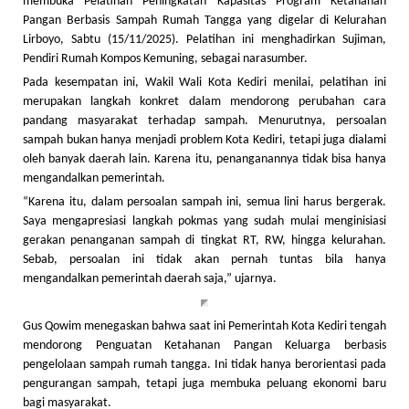
membuka Pelatihan Peningkatan Kapasitas Program Ketahanan
Pangan Berbasis Sampah Rumah Tangga yang digelar di Kelurahan
Lirboyo, Sabtu (15/11/2025). Pelatihan ini menghadirkan Sujiman,
Pendiri Rumah Kompos Kemuning, sebagai narasumber.
Pada kesempatan ini, Wakil Wali Kota Kediri menilai, pelatihan ini
merupakan langkah konkret dalam mendorong perubahan cara
pandang masyarakat terhadap sampah. Menurutnya, persoalan
sampah bukan hanya menjadi problem Kota Kediri, tetapi juga dialami
oleh banyak daerah lain. Karena itu, penanganannya tidak bisa hanya
mengandalkan pemerintah.
“Karena itu, dalam persoalan sampah ini, semua lini harus bergerak.
Saya mengapresiasi langkah pokmas yang sudah mulai menginisiasi
gerakan penanganan sampah di tingkat RT, RW, hingga kelurahan.
Sebab, persoalan ini tidak akan pernah tuntas bila hanya
mengandalkan pemerintah daerah saja,” ujarnya.
Gus Qowim menegaskan bahwa saat ini Pemerintah Kota Kediri tengah
mendorong Penguatan Ketahanan Pangan Keluarga berbasis
pengelolaan sampah rumah tangga. Ini tidak hanya berorientasi pada
pengurangan sampah, tetapi juga membuka peluang ekonomi baru
bagi masyarakat.