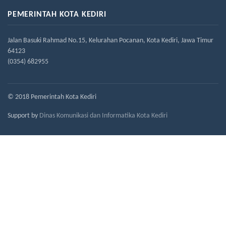
PEMERINTAH KOTA KEDIRI
Jalan Basuki Rahmad No.15, Kelurahan Pocanan, Kota Kediri, Jawa Timur
64123
(0354) 682955
© 2018 Pemerintah Kota Kediri
Support by
Dinas Komunikasi dan Informatika Kota Kediri