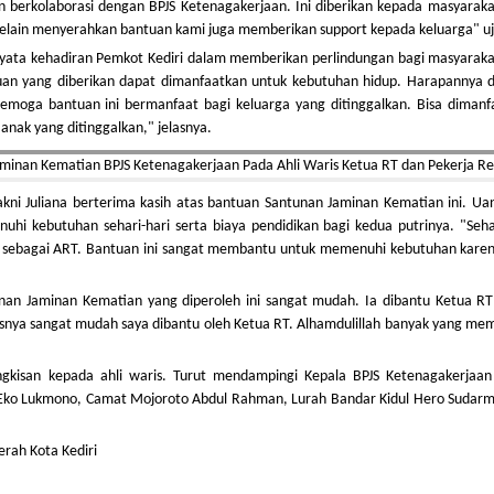
 berkolaborasi dengan BPJS Ketenagakerjaan. Ini diberikan kepada masyaraka
 Selain menyerahkan bantuan kami juga memberikan support kepada keluarga" u
yata kehadiran Pemkot Kediri dalam memberikan perlindungan bagi masyaraka
uan yang diberikan dapat dimanfaatkan untuk kebutuhan hidup. Harapannya 
emoga bantuan ini bermanfaat bagi keluarga yang ditinggalkan. Bisa dimanf
nak yang ditinggalkan," jelasnya.
yakni Juliana berterima kasih atas bantuan Santunan Jaminan Kematian ini. Ua
i kebutuhan sehari-hari serta biaya pendidikan bagi kedua putrinya. "Sehar
a sebagai ART. Bantuan ini sangat membantu untuk memenuhi kebutuhan karen
nan Jaminan Kematian yang diperoleh ini sangat mudah. Ia dibantu Ketua RT
sesnya sangat mudah saya dibantu oleh Ketua RT. Alhamdulillah banyak yang m
kisan kepada ahli waris. Turut mendampingi Kepala BPJS Ketenagakerjaan 
ko Lukmono, Camat Mojoroto Abdul Rahman, Lurah Bandar Kidul Hero Sudar
erah Kota Kediri