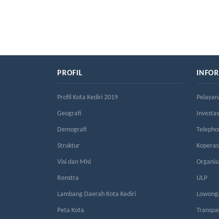
PROFIL
INFO
Profil Kota Kediri 2019
Pelayan
Geografi
Investas
Demografi
Telepho
Struktur
Kopera
Visi dan Misi
Organis
Renstra
ULP
Lambang Daerah Kota Kediri
Lowonga
Peta Kota
Transpa