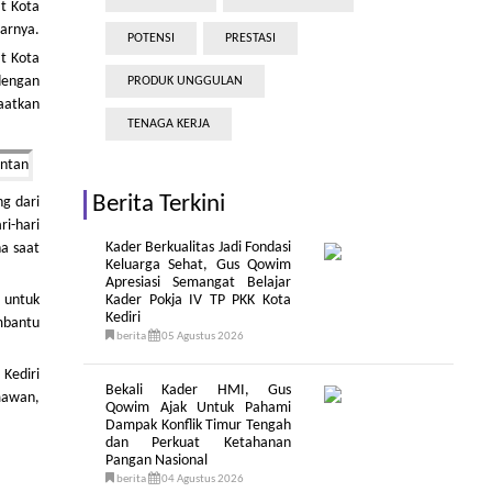
t Kota
jarnya.
POTENSI
PRESTASI
t Kota
dengan
PRODUK UNGGULAN
aatkan
TENAGA KERJA
Berita Terkini
ng dari
i-hari
Kader Berkualitas Jadi Fondasi
a saat
Keluarga Sehat, Gus Qowim
Apresiasi Semangat Belajar
 untuk
Kader Pokja IV TP PKK Kota
Kediri
embantu
berita
05 Agustus 2026
Kediri
Bekali Kader HMI, Gus
mawan,
Qowim Ajak Untuk Pahami
Dampak Konflik Timur Tengah
dan Perkuat Ketahanan
Pangan Nasional
berita
04 Agustus 2026