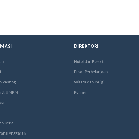
RMASI
DIREKTORI
an
Hotel dan Resort
i
Pusat Perbelanjaan
n Penting
Wisata dan Religi
si & UMKM
Kuliner
asi
n Kerja
ransi Anggaran