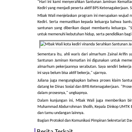
"Hari ini kami menyerahkan Santunan Jaminan Kematian
Kediri yang menjadi peserta aktif BPS Ketenagakerjaan.
Mbak Wali menjelaskan program ini merupakan wujud n
Kediri. Serta memastikan kepada keluarga bahwa bant
santunan yang diberikan dapat membantu keluarga. "S
untuk memenuhi kebutuhan hidup, serta pendidikan bagi a
Sementara itu, ahli waris dari almarhum Zainal Arifin 
Santunan Jaminan Kematian ini digunakan untuk memenuh
almarhum pekerjaannya serabutan. Saya sendiri bekerj
ini saya belum bisa aktif bekerja," ujarnya.
Juliana juga mengungkapkan bahwa proses klaim Santu
datang ke Dinas Sosial dan BPJS Ketenagakerjaan. "Pro
dalam prosesnya," ungkapnya.
Dalam kunjungan ini, Mbak Wali juga memberikan bing
Muhammad Abdurrohman Sholih, Kepala Dinkop UMTK E
dan tamu undangan lainnya.
Bagian Protokol dan Komunikasi Pimpinan Sekretariat Da