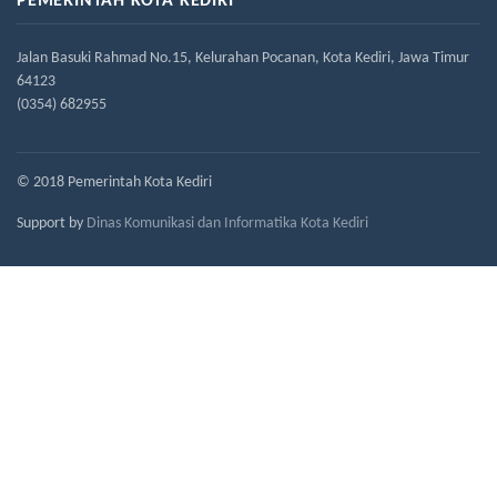
PEMERINTAH KOTA KEDIRI
Jalan Basuki Rahmad No.15, Kelurahan Pocanan, Kota Kediri, Jawa Timur
64123
(0354) 682955
© 2018 Pemerintah Kota Kediri
Support by
Dinas Komunikasi dan Informatika Kota Kediri