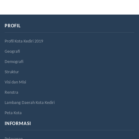
PROFIL
Profil Kota Kediri 2019
Geografi
Demografi
Struktur
Visi dan Misi
Renstra
Lambang Daerah Kota Kediri
Peta Kota
INFORMASI