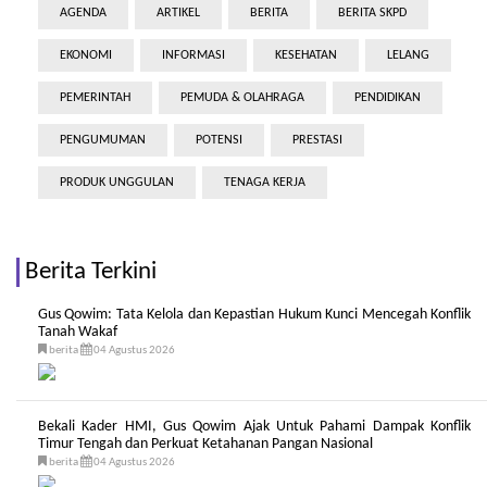
AGENDA
ARTIKEL
BERITA
BERITA SKPD
EKONOMI
INFORMASI
KESEHATAN
LELANG
PEMERINTAH
PEMUDA & OLAHRAGA
PENDIDIKAN
PENGUMUMAN
POTENSI
PRESTASI
PRODUK UNGGULAN
TENAGA KERJA
Berita Terkini
Gus Qowim: Tata Kelola dan Kepastian Hukum Kunci Mencegah Konflik
Tanah Wakaf
berita
04 Agustus 2026
Bekali Kader HMI, Gus Qowim Ajak Untuk Pahami Dampak Konflik
Timur Tengah dan Perkuat Ketahanan Pangan Nasional
berita
04 Agustus 2026