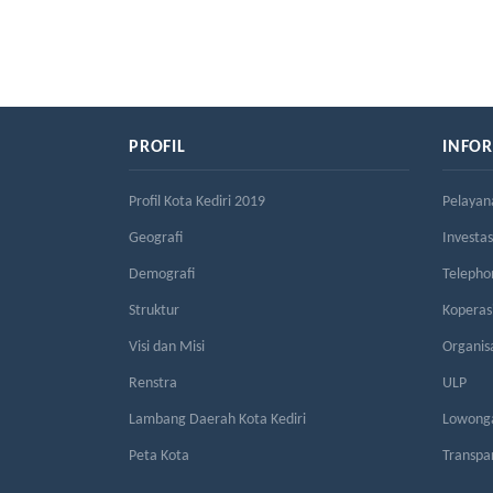
PROFIL
INFO
Profil Kota Kediri 2019
Pelayan
Geografi
Investas
Demografi
Telepho
Struktur
Kopera
Visi dan Misi
Organis
Renstra
ULP
Lambang Daerah Kota Kediri
Lowonga
Peta Kota
Transpa