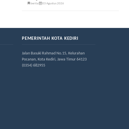
berita
03 Agustus 2026
PEMERINTAH KOTA KEDIRI
Jalan Basuki Rahmad No.15, Kelurahan
Pocanan, Kota Kediri, Jawa Timur 64123
(0354) 682955