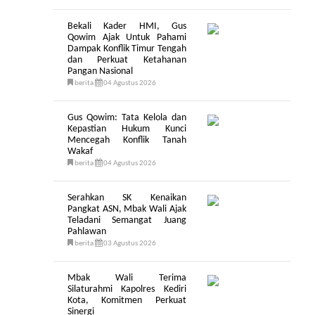
Bekali Kader HMI, Gus
Qowim Ajak Untuk Pahami
Dampak Konflik Timur Tengah
dan Perkuat Ketahanan
Pangan Nasional
berita
04 Agustus 2026
Gus Qowim: Tata Kelola dan
Kepastian Hukum Kunci
Mencegah Konflik Tanah
Wakaf
berita
04 Agustus 2026
Serahkan SK Kenaikan
Pangkat ASN, Mbak Wali Ajak
Teladani Semangat Juang
Pahlawan
berita
03 Agustus 2026
Mbak Wali Terima
Silaturahmi Kapolres Kediri
Kota, Komitmen Perkuat
Sinergi