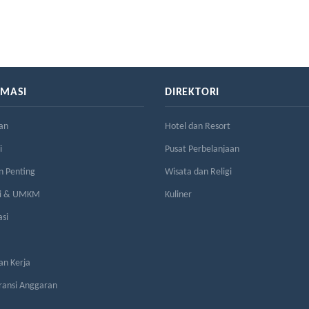
RMASI
DIREKTORI
an
Hotel dan Resort
i
Pusat Perbelanjaan
n Penting
Wisata dan Religi
si & UMKM
Kuliner
asi
n Kerja
ransi Anggaran