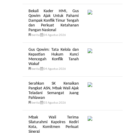
Bekali Kader HMI, Gus
Qowim Ajak Untuk Pahami
Dampak Konflik Timur Tengah
dan Perkuat Ketahanan
Pangan Nasional
berita
04 Agustus 2026
Gus Qowim: Tata Kelola dan
Kepastian Hukum Kunci
Mencegah Konflik Tanah
Wakaf
berita
04 Agustus 2026
Serahkan SK Kenaikan
Pangkat ASN, Mbak Wali Ajak
Teladani Semangat Juang
Pahlawan
berita
03 Agustus 2026
Mbak Wali Terima
Silaturahmi Kapolres Kediri
Kota, Komitmen Perkuat
Sinergi