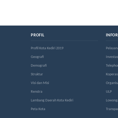
PROFIL
INFO
Profil Kota Kediri 2019
Pelayan
Geografi
Investas
Demografi
Telepho
Struktur
Kopera
Visi dan Misi
Organis
Renstra
ULP
Lambang Daerah Kota Kediri
Lowonga
Peta Kota
Transpa