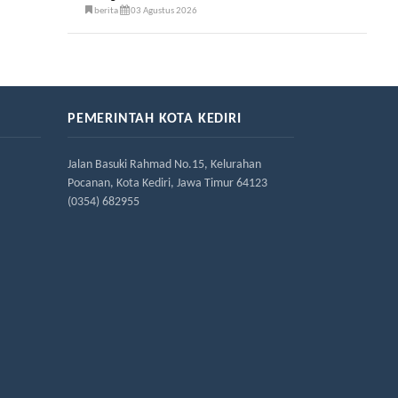
berita
03 Agustus 2026
PEMERINTAH KOTA KEDIRI
Jalan Basuki Rahmad No.15, Kelurahan
Pocanan, Kota Kediri, Jawa Timur 64123
(0354) 682955