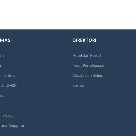
RMASI
DIREKTORI
an
Hotel dan Resort
i
Pusat Perbelanjaan
n Penting
Wisata dan Religi
si & UMKM
Kuliner
asi
n Kerja
ransi Anggaran