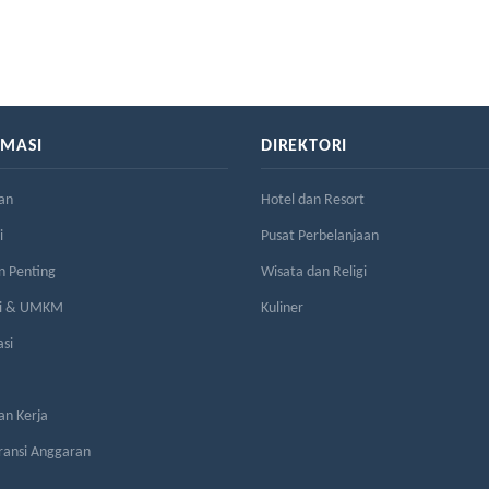
RMASI
DIREKTORI
an
Hotel dan Resort
i
Pusat Perbelanjaan
n Penting
Wisata dan Religi
si & UMKM
Kuliner
asi
n Kerja
ransi Anggaran