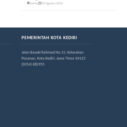
berita
03 Agustus 2026
PEMERINTAH KOTA KEDIRI
Jalan Basuki Rahmad No.15, Kelurahan
Pocanan, Kota Kediri, Jawa Timur 64123
(0354) 682955