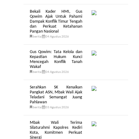
Bekali Kader HMI, Gus
Qowim Ajak Untuk Pahami
Dampak Konflik Timur Tengah
dan Perkuat Ketahanan
Pangan Nasional
berita
04 Agustus 2026
Gus Qowim: Tata Kelola dan
Kepastian Hukum Kunci
Mencegah Konflik Tanah
Wakaf
berita
04 Agustus 2026
Serahkan SK Kenaikan
Pangkat ASN, Mbak Wali Ajak
Teladani Semangat Juang
Pahlawan
berita
03 Agustus 2026
Mbak Wali Terima
Silaturahmi Kapolres Kediri
Kota, Komitmen Perkuat
Sinergi