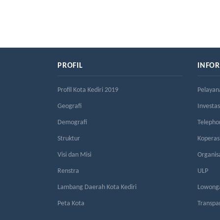
PROFIL
INFO
Profil Kota Kediri 2019
Pelayan
Geografi
Investas
Demografi
Telepho
Struktur
Kopera
Visi dan Misi
Organis
Renstra
ULP
Lambang Daerah Kota Kediri
Lowonga
Peta Kota
Transpa