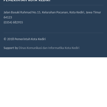
PEMERINTAH KOTA KEDIRI
Jalan Basuki Rahmad No.15, Kelurahan Pocanan, Kota Kediri, Jawa Timur
64123
(0354) 682955
© 2018 Pemerintah Kota Kediri
Support by
Dinas Komunikasi dan Informatika Kota Kediri