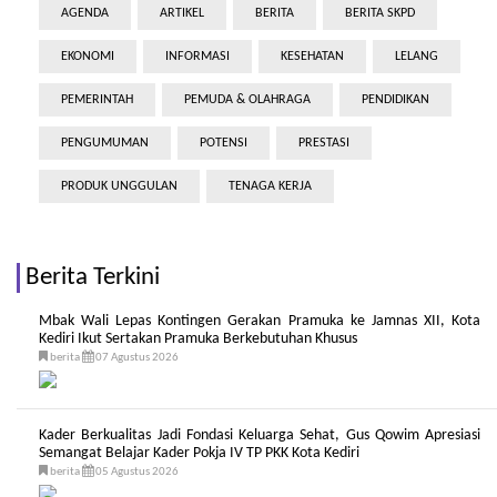
AGENDA
ARTIKEL
BERITA
BERITA SKPD
EKONOMI
INFORMASI
KESEHATAN
LELANG
PEMERINTAH
PEMUDA & OLAHRAGA
PENDIDIKAN
PENGUMUMAN
POTENSI
PRESTASI
PRODUK UNGGULAN
TENAGA KERJA
Berita Terkini
Mbak Wali Lepas Kontingen Gerakan Pramuka ke Jamnas XII, Kota
Kediri Ikut Sertakan Pramuka Berkebutuhan Khusus
berita
07 Agustus 2026
Kader Berkualitas Jadi Fondasi Keluarga Sehat, Gus Qowim Apresiasi
Semangat Belajar Kader Pokja IV TP PKK Kota Kediri
berita
05 Agustus 2026