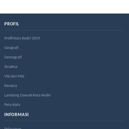
PROFIL
Profil Kota Kediri 2019
Geografi
Demografi
Struktur
Visi dan Misi
Renstra
Lambang Daerah Kota Kediri
Peta Kota
INFORMASI