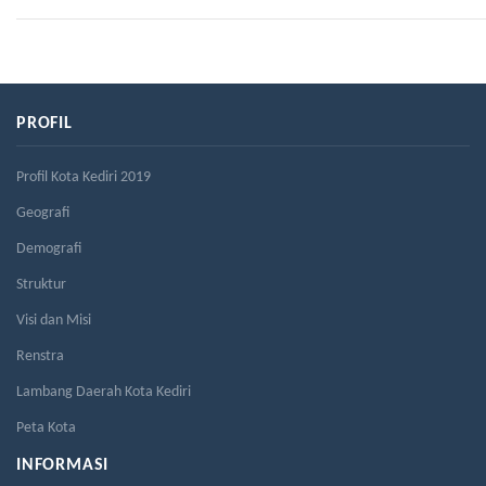
PROFIL
Profil Kota Kediri 2019
Geografi
Demografi
Struktur
Visi dan Misi
Renstra
Lambang Daerah Kota Kediri
Peta Kota
INFORMASI