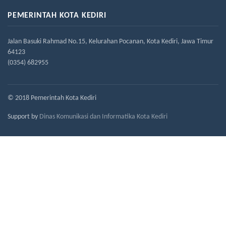
PEMERINTAH KOTA KEDIRI
Jalan Basuki Rahmad No.15, Kelurahan Pocanan, Kota Kediri, Jawa Timur
64123
(0354) 682955
© 2018 Pemerintah Kota Kediri
Support by
Dinas Komunikasi dan Informatika Kota Kediri