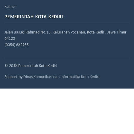
Kuliner
PEMERINTAH KOTA KEDIRI
Jalan Basuki Rahmad No.15, Kelurahan Pocanan, Kota Kediri, Jawa Timur
64123
(0354) 682955
© 2018 Pemerintah Kota Kediri
Support by
Dinas Komunikasi dan Informatika Kota Kediri