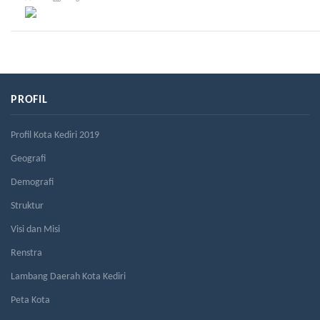
PROFIL
Profil Kota Kediri 2019
Geografi
Demografi
Struktur
Visi dan Misi
Renstra
Lambang Daerah Kota Kediri
Peta Kota