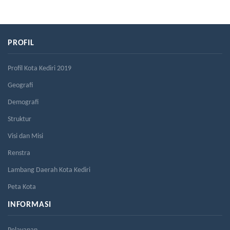
PROFIL
Profil Kota Kediri 2019
Geografi
Demografi
Struktur
Visi dan Misi
Renstra
Lambang Daerah Kota Kediri
Peta Kota
INFORMASI