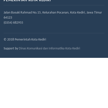
PEMERINTAH KOTA KEDIRI
Jalan Basuki Rahmad No.15, Kelurahan Pocanan, Kota Kediri, Jawa Timur
64123
(0354) 682955
© 2018 Pemerintah Kota Kediri
Support by
Dinas Komunikasi dan Informatika Kota Kediri