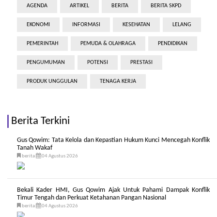
AGENDA
ARTIKEL
BERITA
BERITA SKPD
EKONOMI
INFORMASI
KESEHATAN
LELANG
PEMERINTAH
PEMUDA & OLAHRAGA
PENDIDIKAN
PENGUMUMAN
POTENSI
PRESTASI
PRODUK UNGGULAN
TENAGA KERJA
Berita Terkini
Gus Qowim: Tata Kelola dan Kepastian Hukum Kunci Mencegah Konflik
Tanah Wakaf
berita
04 Agustus 2026
Bekali Kader HMI, Gus Qowim Ajak Untuk Pahami Dampak Konflik
Timur Tengah dan Perkuat Ketahanan Pangan Nasional
berita
04 Agustus 2026