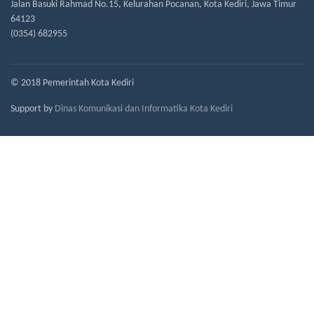
Jalan Basuki Rahmad No.15, Kelurahan Pocanan, Kota Kediri, Jawa Timur
64123
(0354) 682955
© 2018 Pemerintah Kota Kediri
Support by
Dinas Komunikasi dan Informatika Kota Kediri