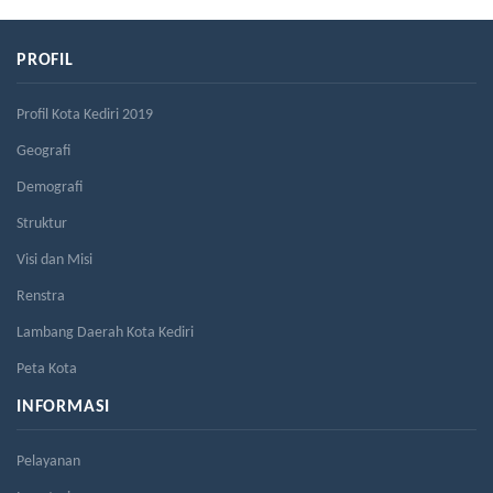
PROFIL
Profil Kota Kediri 2019
Geografi
Demografi
Struktur
Visi dan Misi
Renstra
Lambang Daerah Kota Kediri
Peta Kota
INFORMASI
Pelayanan