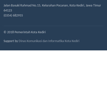
Jalan Basuki Rahmad No.15, Kelurahan Pocanan, Kota Kediri, Jawa Timur
64123
(0354) 682955
© 2018 Pemerintah Kota Kediri
Support by
Dinas Komunikasi dan Informatika Kota Kediri