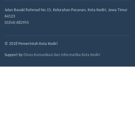
Jalan Basuki Rahmad No.15, Kelurahan Pocanan, Kota Kediri, Jawa Timur
64123
(0354) 682955
© 2018 Pemerintah Kota Kediri
Support by
Dinas Komunikasi dan Informatika Kota Kediri