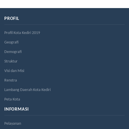
PROFIL
Profil Kota Kediri 2019
Geografi
Demografi
Struktur
Visi dan Misi
Renstra
Lambang Daerah Kota Kediri
Peta Kota
INFORMASI
Pelayanan