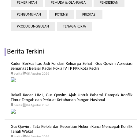
PEMERINTAH
PEMUDA & OLAHRAGA
PENDIDIKAN
PENGUMUMAN
POTENSI
PRESTASI
PRODUK UNGGULAN
TENAGA KERJA
Berita Terkini
Kader Berkualitas Jadi Fondasi Keluarga Sehat, Gus Qowim Apresiasi
Semangat Belajar Kader Pokja IV TP PKK Kota Kediri
berita
05 Agustus 2026
Bekali Kader HMI, Gus Qowim Ajak Untuk Pahami Dampak Konflik
Timur Tengah dan Perkuat Ketahanan Pangan Nasional
berita
04 Agustus 2026
Gus Qowim: Tata Kelola dan Kepastian Hukum Kunci Mencegah Konflik
Tanah Wakaf
berita
04 Agustus 2026