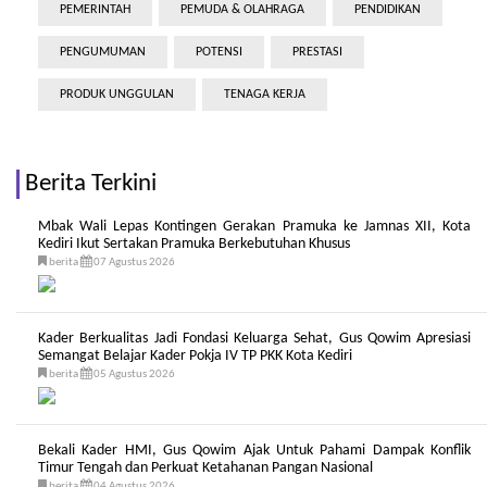
PEMERINTAH
PEMUDA & OLAHRAGA
PENDIDIKAN
PENGUMUMAN
POTENSI
PRESTASI
PRODUK UNGGULAN
TENAGA KERJA
Berita Terkini
Mbak Wali Lepas Kontingen Gerakan Pramuka ke Jamnas XII, Kota
Kediri Ikut Sertakan Pramuka Berkebutuhan Khusus
berita
07 Agustus 2026
Kader Berkualitas Jadi Fondasi Keluarga Sehat, Gus Qowim Apresiasi
Semangat Belajar Kader Pokja IV TP PKK Kota Kediri
berita
05 Agustus 2026
Bekali Kader HMI, Gus Qowim Ajak Untuk Pahami Dampak Konflik
Timur Tengah dan Perkuat Ketahanan Pangan Nasional
berita
04 Agustus 2026