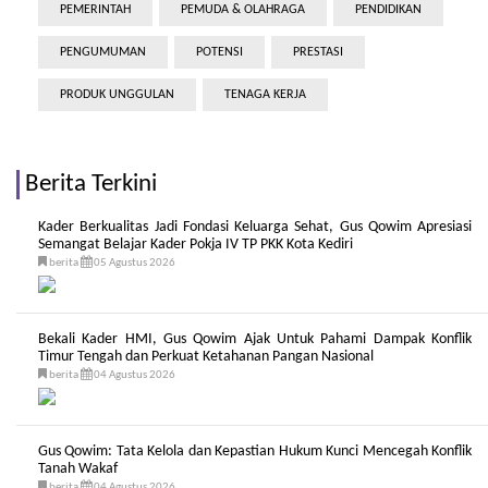
PEMERINTAH
PEMUDA & OLAHRAGA
PENDIDIKAN
PENGUMUMAN
POTENSI
PRESTASI
PRODUK UNGGULAN
TENAGA KERJA
Berita Terkini
Kader Berkualitas Jadi Fondasi Keluarga Sehat, Gus Qowim Apresiasi
Semangat Belajar Kader Pokja IV TP PKK Kota Kediri
berita
05 Agustus 2026
Bekali Kader HMI, Gus Qowim Ajak Untuk Pahami Dampak Konflik
Timur Tengah dan Perkuat Ketahanan Pangan Nasional
berita
04 Agustus 2026
Gus Qowim: Tata Kelola dan Kepastian Hukum Kunci Mencegah Konflik
Tanah Wakaf
berita
04 Agustus 2026