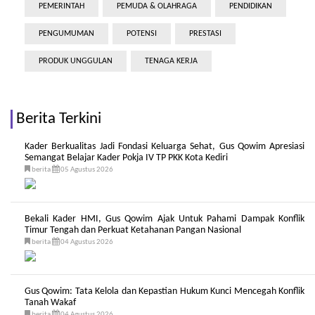
PEMERINTAH
PEMUDA & OLAHRAGA
PENDIDIKAN
PENGUMUMAN
POTENSI
PRESTASI
PRODUK UNGGULAN
TENAGA KERJA
Berita Terkini
Kader Berkualitas Jadi Fondasi Keluarga Sehat, Gus Qowim Apresiasi
Semangat Belajar Kader Pokja IV TP PKK Kota Kediri
berita
05 Agustus 2026
Bekali Kader HMI, Gus Qowim Ajak Untuk Pahami Dampak Konflik
Timur Tengah dan Perkuat Ketahanan Pangan Nasional
berita
04 Agustus 2026
Gus Qowim: Tata Kelola dan Kepastian Hukum Kunci Mencegah Konflik
Tanah Wakaf
berita
04 Agustus 2026