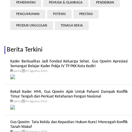
PEMERINTAH
PEMUDA & OLAHRAGA
PENDIDIKAN
PENGUMUMAN
POTENSI
PRESTASI
PRODUK UNGGULAN
TENAGA KERJA
Berita Terkini
Kader Berkualitas Jadi Fondasi Keluarga Sehat, Gus Qowim Apresiasi
Semangat Belajar Kader Pokja IV TP PKK Kota Kediri
berita
05 Agustus 2026
Bekali Kader HMI, Gus Qowim Ajak Untuk Pahami Dampak Konflik
Timur Tengah dan Perkuat Ketahanan Pangan Nasional
berita
04 Agustus 2026
Gus Qowim: Tata Kelola dan Kepastian Hukum Kunci Mencegah Konflik
Tanah Wakaf
berita
04 Agustus 2026