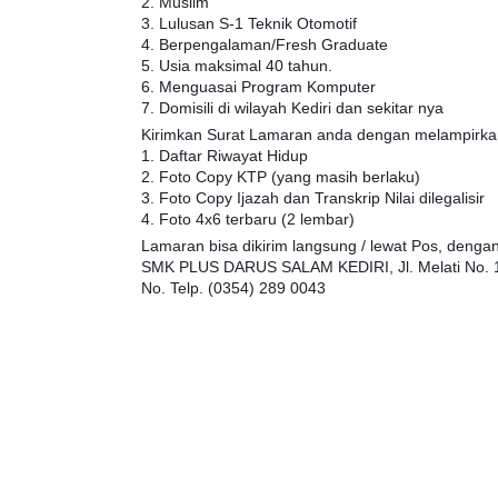
2. Muslim
3. Lulusan S-1 Teknik Otomotif
4. Berpengalaman/Fresh Graduate
5. Usia maksimal 40 tahun.
6. Menguasai Program Komputer
7. Domisili di wilayah Kediri dan sekitar nya
Kirimkan Surat Lamaran anda dengan melampirka
1. Daftar Riwayat Hidup
2. Foto Copy KTP (yang masih berlaku)
3. Foto Copy Ijazah dan Transkrip Nilai dilegalisir
4. Foto 4x6 terbaru (2 lembar)
Lamaran bisa dikirim langsung / lewat Pos, denga
SMK PLUS DARUS SALAM KEDIRI, Jl. Melati No. 15
No. Telp. (0354) 289 0043