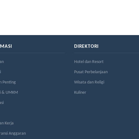
RMASI
DIREKTORI
an
Hotel dan Resort
i
Pusat Perbelanjaan
n Penting
Wisata dan Religi
si & UMKM
Kuliner
asi
n Kerja
ransi Anggaran