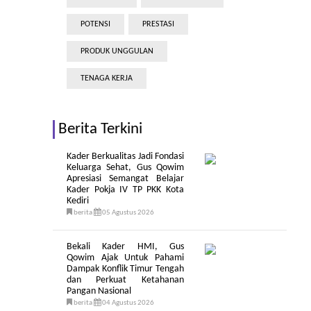
POTENSI
PRESTASI
PRODUK UNGGULAN
TENAGA KERJA
Berita Terkini
Kader Berkualitas Jadi Fondasi
Keluarga Sehat, Gus Qowim
Apresiasi Semangat Belajar
Kader Pokja IV TP PKK Kota
Kediri
berita
05 Agustus 2026
Bekali Kader HMI, Gus
Qowim Ajak Untuk Pahami
Dampak Konflik Timur Tengah
dan Perkuat Ketahanan
Pangan Nasional
berita
04 Agustus 2026